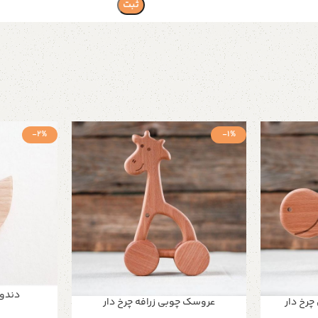
-2%
-1%
دندون
رخ دار
عروسک چوبی زرافه چرخ دار