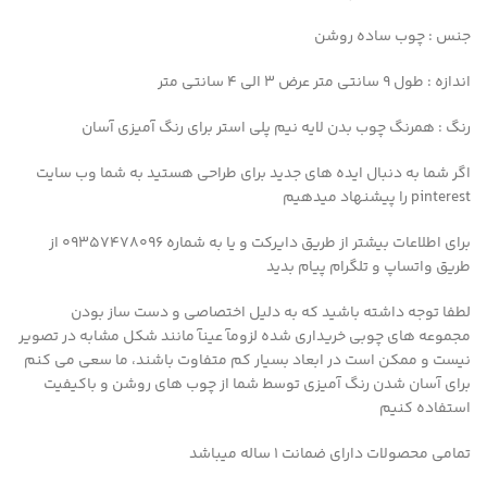
جنس : چوب ساده روشن
اندازه : طول ۹ سانتی متر عرض ۳ الی ۴ سانتی متر
رنگ : همرنگ چوب بدن لایه نیم پلی استر برای رنگ آمیزی آسان
اگر شما به دنبال ایده های جدید برای طراحی هستید به شما وب سایت
pinterest را پیشنهاد میدهیم
برای اطلاعات بیشتر از طریق دایرکت و یا به شماره 09357478096 از
طریق واتساپ و تلگرام پیام بدید
لطفا توجه داشته باشید که به دلیل اختصاصی و دست ساز بودن
مجموعه های چوبی خریداری شده لزومآ عینآ مانند شکل مشابه در تصویر
نیست و ممکن است در ابعاد بسیار کم متفاوت باشند، ما سعی می کنم
برای آسان شدن رنگ آمیزی توسط شما از چوب های روشن و باکیفیت
استفاده کنیم
تمامی محصولات دارای ضمانت ۱ ساله میباشد