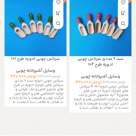
ست ۶ عددی سرتاس چوبی
سرتاس چوبی ادویه طرح ۱۰۱
ادویه طرح ۱۰۲
وسایل آشپزخانه چوبی
وسایل آشپزخانه چوبی
تومان
420,000
تومان
429,000
سرتاس چوبی ادویه ست 6 عددی
تومان
420,000
تومان
429,000
سرتاس های کوچک ادویه در طرح
سرتاس چوبی ادویه ۱۰۱
✳️سرتاس
های متنوع
خاص و تک، طراحی و
های کوچک ادویه در طرح های
تولید اختصاصی هنر و کیمیا
حس
متنوع✳️
?یه محصول خاص و تک،
ترکیب چوب و طبیعت با غذا و پخت و
طراحی و تولید اختصاصی هنر و کیمیا
پز طراحی و نقاشی زیبا با بهترین و
?حس ترکیب چوب و طبیعت با غذا و
سالم ترین متریال ?ست ۶ عددی برای
پخت و پز ?طراحی و نقاشی زیبا با
انواع ادویه و نمک و فلفل
طول ۴.۵
بهترین و سالم ترین متریال ?ست ۶
سانت
?یک هدیه مناسب برای
عددی برای انواع ادویه و نمک و فلفل
مناسبت های زیبا
?رشت، خ معلم،
طول ۴.۵ سانت
?یک هدیه مناسب
چهارراه ویلانج، گالری هنر و کیمیا
برای مناسبت های زیبا?
?رشت، خ
ارسال به سراسر کشور
معلم، چهارراه ویلانج، گالری هنر و
آدمک چوبی
کیمیا ارسال با ❤️ به سراسر کشور