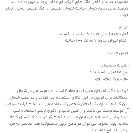
مجموعه جدید و کامل ماگ های کوکسای جذاب و جدیدمون آماده شد
کیفیت عالی بسیار خوش ساخت نقوش طبیعی و رنگ طبیعی بسیار زیبای
چوب
اندازه :
قطر دهنه لیوان حدود ۸ سانت +- ۱ سانت
ارتفاع لیوان حدود ۷ سانت +- ۱ سانت
جنس چوب :
جزئیات محصول :
نوع محصول: استاندارد
مواد پایه: چوب اوجا
کوکسا ماگ یافنجان معروف به Guksi است . مردم سامی در شمال
اسکاتلند برای اولین بار این کالا را استفاده می کردند و در قطب شمال
این کالا به عنوان یک فنجان شخصی استفاده می شد.تمام فرایند ساخت
آن توسط دست می باشد و از هیچ قالب و الگوی ثابتی استفاده نمی
شود و این مساله منجر به آن می شود که هرگز دو عدد کوکسای کاملا
مشابه پیدا نشود. می توان در عادی ترین محصولات هم منحصر به فرد
بودن را توقع داشت. ا