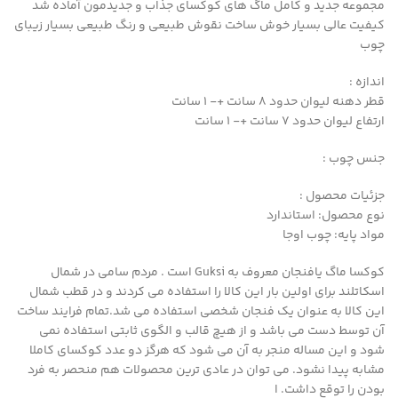
مجموعه جدید و کامل ماگ های کوکسای جذاب و جدیدمون آماده شد
کیفیت عالی بسیار خوش ساخت نقوش طبیعی و رنگ طبیعی بسیار زیبای
چوب
اندازه :
قطر دهنه لیوان حدود ۸ سانت +- ۱ سانت
ارتفاع لیوان حدود ۷ سانت +- ۱ سانت
جنس چوب :
جزئیات محصول :
نوع محصول: استاندارد
مواد پایه: چوب اوجا
کوکسا ماگ یافنجان معروف به Guksi است . مردم سامی در شمال
اسکاتلند برای اولین بار این کالا را استفاده می کردند و در قطب شمال
این کالا به عنوان یک فنجان شخصی استفاده می شد.تمام فرایند ساخت
آن توسط دست می باشد و از هیچ قالب و الگوی ثابتی استفاده نمی
شود و این مساله منجر به آن می شود که هرگز دو عدد کوکسای کاملا
مشابه پیدا نشود. می توان در عادی ترین محصولات هم منحصر به فرد
بودن را توقع داشت. ا