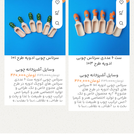
ست ۶ عددی سرتاس چوبی
سرتاس چوبی ادویه طرح ۱۰۱
ادویه طرح ۱۰۳
وسایل آشپزخانه چوبی
وسایل آشپزخانه چوبی
تومان
420,000
تومان
429,000
سرتاس چوبی ادویه ست 6 عددی
تومان
420,000
تومان
429,000
سرتاس های کوچک ادویه در طرح
سرتاس چوبی ادویه ۱۰۱
✳️سرتاس
های متنوع
خاص و تک، طراحی و
های کوچک ادویه در طرح های
تولید اختصاصی هنر و کیمیا
حس
متنوع✳️
?یه محصول خاص و تک،
ترکیب چوب و طبیعت با غذا و پخت و
طراحی و تولید اختصاصی هنر و کیمیا
پز طراحی و نقاشی زیبا با بهترین و
?حس ترکیب چوب و طبیعت با غذا و
سالم ترین متریال ?ست ۶ عددی برای
پخت و پز ?طراحی و نقاشی زیبا با
انواع ادویه و نمک و فلفل
طول ۴.۵
بهترین و سالم ترین متریال ?ست ۶
سانت
?یک هدیه مناسب برای
عددی برای انواع ادویه و نمک و فلفل
مناسبت های زیبا
?رشت، خ معلم،
طول ۴.۵ سانت
?یک هدیه مناسب
چهارراه ویلانج، گالری هنر و کیمیا
برای مناسبت های زیبا?
?رشت، خ
ارسال به سراسر کشور
معلم، چهارراه ویلانج، گالری هنر و
آدمک چوبی
کیمیا ارسال با ❤️ به سراسر کشور