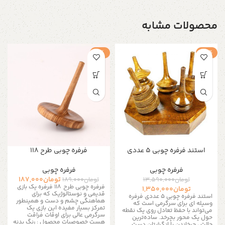
محصولات مشابه
-1%
-90%
استند فرفره چوبی 5 عددی
فرفره چوبی طرح 118
فرفره چوبی
فرفره چوبی
تومان
187,000
تومان
13,590,000
تومان
189,000
فرفره چوبی طرح 118 فرفره یک بازی
تومان
1,350,000
قدیمی و نوستالوژیک که برای
استند فرفره چوبی 5 عددی فرفره
هماهنگی چشم و دست و همینطور
وسیله ای برای سرگرمی است که
تمرکز بسیار مفیده این بازی یک
می‌تواند با حفظ تعادل روی یک نقطه
سرگرمی عالی برای اوقات فراقت
حول یک محور بچرخد. ساده‌ترین
هست خصوصیات محصول : رنگ بدنه
حالت ، چرخاندن با انگشتان دست