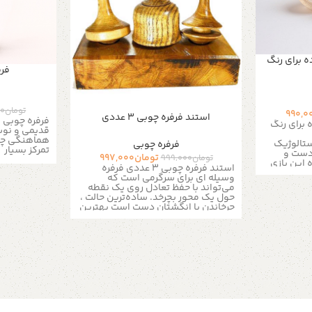
ه برای رنگ
فرف
تومان
00
990,0
استند فرفره چوبی 3 عددی
ه برای رنگ
قدیمی و نوس
هماهنگی چش
ستالوژیک
فرفره چوبی
تمرکز بسیار
دست و
تومان
997,000
تومان
999,000
 این بازی
استند فرفره چوبی 3 عددی فرفره
ت فراقت
وسیله ای برای سرگرمی است که
گ بدنه :
می‌تواند با حفظ تعادل روی یک نقطه
اندازه ها
حول یک محور بچرخد. ساده‌ترین حالت ،
محصول : 6 الی 8 سانتی متر
چرخاندن با انگشتان دست است بهترین
 4 سانتی متر جزئیات
و زیباترین نوع فرفره مدل های چوبی
دارد مواد
هستند فرفره های جادوئی از جنس
ر از طریق
چوب و به صورت کاملآ دستی ساخته
به شماره 09357478096
شده و یک کار هنری زیبا نیز هست لذت
ام بدید
نگاه کردن به چرخش فرفره های ما را
به دلیل
خودتان تجربه کنید با یک حرکت ساده
فرفره های
فرفره را بچرخاند و 2 تا 3 دقیقه از بازی
فره های در
چرخش این چوب های طرح دار لذت
سیار کم
ببرید کاملا دست سازفرفره ها ساخته
کنم برای
شده از چوب طبیعی ون و آزاد استند 3
 شما از