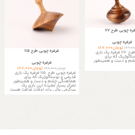
ره چوبی طرح 117
فرفره چوبی
تومان
187,000
189,0
فرفره چوبی طرح 115
فرفره چوبی طرح 117 فرفره یک بازی
تالوژیک که برای
م و دست و همینطور
فرفره چوبی
تومان
187,000
تومان
189,000
فرفره چوبی طرح 115 فرفره یک بازی
قدیمی و نوستالوژیک که برای
هماهنگی چشم و دست و همینطور
تمرکز بسیار مفیده این بازی یک
سرگرمی عالی برای اوقات فراقت هست
خصوصیات محصول : رنگ بدنه : چوب
روشن جنس بدنه : چوب اندازه ها :
ارتفاع محصول : 7 الی 8 سانتی متر قطر
فرفره: 3 الی 4 سانتی متر جزئیات
محصول : نوع محصول: استاندارد مواد
پایه: چوب برای اطلاعات بیشتر از طریق
دایرکت و یا به شماره 09357478096
از طریق واتساپ و تلگرام پیام بدید
لطفا توجه داشته باشید که به دلیل
اختصاصی و دست ساز بودن فرفره های