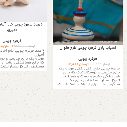
۶ عدد فرفره چوبی خام آماد
آمیزی
فرفره چوبی
تومان
00
تومان
999,000
اسباب بازی فرفره چوبی طرح ملوان
۶ عدد فرفره چوبی خام آماد
آمیزی
فرفره یک بازی قدیمی و نو
فرفره چوبی
که برای هماهنگی چشم و 
تومان
197,000
تومان
199,000
همینطور تمرکز بسیار مفیده
فرفره چوبی طرح رنگی رنگی فرفره یک
یک سرگرمی عالی برای اوقا
بازی قدیمی و نوستالوژیک که برای
هست خصوصیات محصول : رن
هماهنگی چشم و دست و همینطور
چوب روشن جنس بدنه : چوب 
تمرکز بسیار مفیده این بازی یک
: ارتفاع 
سرگرمی عالی برای اوقات فراقت هست
قطر فرفره: 3 الی
خصوصیات محصول : رنگ بدنه : چوب
محصول : نوع محصول: استان
روشن جنس بدنه : چوب اندازه ها :
پایه: چوب برای اطلاعات بیشت
ارتفاع محصول : 7 الی 8 سانتی متر قطر
دایرکت و یا 
فرفره: 3 الی 4 سانتی متر جزئیات
از طریق واتساپ و تلگرام پی
محصول : نوع محصول: استاندارد مواد
لطفا توجه داشته باشید که 
پایه: چوب برای اطلاعات بیشتر از طریق
اختصاصی و دست ساز بودن 
دایرکت و یا به شماره 09357478096
چوبی خریداری شده لزوما فر
از طریق واتساپ و تلگرام پیام بدید
تصویر نیست. ممکن است ب
لطفا توجه داشته باشید که به دلیل
متفاوت باشد، ما سعی می 
اختصاصی و دست ساز بودن فرفره های
آسان شدن رنگ آمیزی توسط