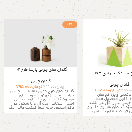
-1%
گلدان های چوبی پارسا طرح 102
وبی مکعبی طرح ۱۰۳
گلدان چوبی
گلدان چوبی
تومان
795,000
تومان
799,000
تومان
497,000
499,0
گلدان های طرح مدرن تلفیقی از چوب و
مکعبی ویژه گیاهان
طراحی مدرن از بهترین چوب های
هوازی طرح 103 این محصول فقط
موجود گلدان های برند پارسا سبکی
چوبی بدون گل می باشد
اصیل انتخابی ایده آل و با شکوه در
یژه گیاهان هوازی ما برای
دکوراسیون خانه شما کیفیت عالی رنگ
 خواهند اتاق نشیمن ،
و چوب انتخابی استفاده از چوب های
تاق ناهار خوری ، حمام یا
باکیفیت دوام و زیبایی این محصول را
و محل کار خود را روشن
تضمین میکند رنگ بدنه : چوب گردویی
است.
این گلدان ها رو
روشن ارتفاع ۱۲ الی ۱۳ سانتی متر قطر :
 قفسه های کتاب ، شلف
۷ الی ۸ سانتی متر رنگ : همرنگ چوب
 میز نهار خوری ، میز اوپن