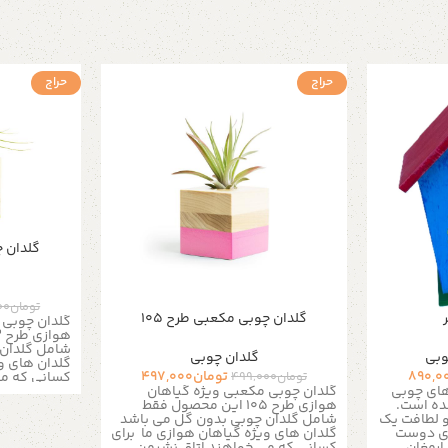
حراج
حراج
گلدان چ
تومان
00
گلدان چوبی مکعبی طرح ۱۰۵
گلدان چوبی 
شامل گلدان 
وبی
گلدان چوبی
گلدان های و
890,0
تومان
497,000
کسانی که می
تومان
499,000
اتاق خواب ، ا
 های چوبی
گلدان چوبی مکعبی ویژه گیاهان
فضای زندگی 
ده است.
هوازی طرح 105 این محصول فقط
کند مناسب 
و لطافت یک
شامل گلدان چوبی بدون گل می باشد
میتونید روی
رای دوست
گلدان های ویژه گیاهان هوازی ما برای
های دیواری ،