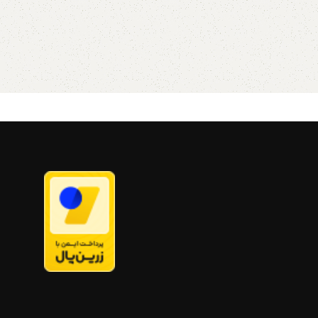
بدن لایه نیم پلی استر برای رنگ آمیزی
وارد دیگر قرار بدید .
این
آسان برای اطلاعات بیشتر از طریق
ای گل های هوازی مانند
دایرکت و یا به شماره 09357478096
تسویه هوا هستند
گیاهان
از طریق واتساپ و تلگرام پیام بدید
شکوفایی نیازی به خاک
لطفا توجه داشته باشید که به دلیل
 را بدون نیاز به گذاشتن
اختصاصی و دست ساز بودن مجموعه
می توانید در گلدان قرار
های چوبی خریداری شده لزومآ عینآ
بیاری گیاهان هوازی دو بار
مانند شکل مشابه در تصویر نیست و
دت چند ساعت آنها را از
ممکن است در ابعاد بسیار کم متفاوت
ده و در آب برای خیس شدن
باشند، ما سعی می کنیم از چوب های
دان را در نزدیکی یک پنجره
روشن و باکیفیت استفاده کنیم
یک لامپ با نورکامل قرار
تمامی محصولات دارای ضمانت ۱ ساله
ابعاد گلدان ها: ۷ در ۷ سانتی
میباشد
مق ۳ سانت
ر شما به دنبال ایده های
راحی هستید به شما وب
ی
تند من
برای اطلاعات
ق دایرکت و یا به شماره
09357478096 از طریق واتساپ و
بدید لطفا توجه داشته
 دلیل اختصاصی و دست
موعه های چوبی خریداری
نآ مانند شکل مشابه در
و ممکن است در ابعاد
فاوت باشند، ما سعی می
ان شدن رنگ آمیزی توسط
های روشن و باکیفیت
م تمامی محصولات دارای