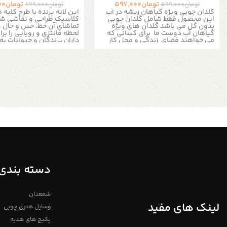
تومان
597,000
تومان
00
تومان
599,000
تومان
899,000
گلدان چوبی ویژه گیاهان ریشه در آب
این لانه پرنده با طرح کلبه
این محصول فقط شامل گلدان چوبی
کلاسیک طراحی و نقاشی ش
بدون گل می باشد
گلدان های ویژه
تماشای آن حظ، حس و حال 
گیاهان آب دوست ما برای کسانی که
لحظه فانتزی و رویایی را ب
می خواهند فضای زندگی و محل کار
داران پرندگان و حیوانات به 
خود را روشن کند مناسب است.
این
دارد.
گلدان ها رو میتونید روی قفسه های
لانه چوبی که با رنگ اکریلیک
کتاب ، شلف های دیواری ، میز نهار
ضد حساسیت نقاشی شده بر
خوری ، میز اوپن آشپزخانه یا موارد
پرنده نیز، زیبا و بی مخاطره
دیگر قرار بدید .
این لانه ها را می توان بسته
موقعیت در حیاط، باغ یا حت
گلدان ها
تنه درختان، دیوار یا بالکن 
خانه در کنجی قرار داد و آن 
برای پرندگان اهلی و وحشی
برای گل های ریشه در آب مانند یک
کارخانه تسویه هوا هستند
گیاهان
...
ریشه در آب برای شکوفایی نیازی به
ابعاد :
خاک ندارند و آنها را بدون نیاز به
۱۲x۸.۵x۲۰ سانتی‌متر 
گذاشتن ریشه در خاک می توانید در
خام بدون روکش
گلدان قرار دهید
برای گیاهان ریشه در
آب هر هفته آب لوله شیشه ای گلدان را
تمامی محصولات دارای امکا
عوض کنید و گلدان را در نزدیکی یک
تا 7 روز کاری و همینطور
پنجره روشن یا زیر یک لامپ با نورکامل
باشد
دسته بندی 
قرار دهید.
آدمک چوبی
گلدان های چوبی
فروشگاه استند من
دکوراتیو
شمعدان
لینک های مفید
وسایل هنری چوبی
از المان های جدید و نوآورانه در طراحی
پکیج های هدیه
و معماری داخلی مدرن است