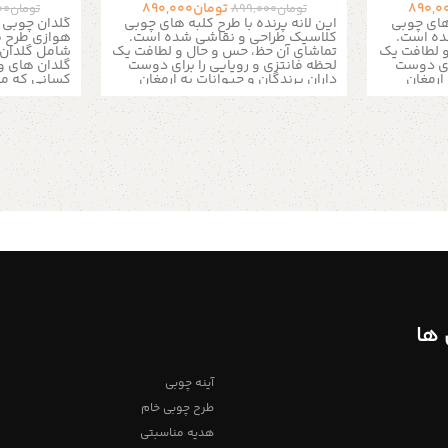
890,0
تومان
890,000
تومان
899,000
تومان
00
 های چوبی
این لانه پرنده با طرح کلبه های چوبی
گلدان چوبی 
ده است.
کلاسیک طراحی و نقاشی شده است.
و لطافت یک
تماشای آن حظ، حس و حال و لطافت یک
شامل گلدان 
رای دوست
لحظه فانتزی و رویایی را برای دوست
گلدان های و
ارمغان
داران پرندگان و حیوانات به ارمغان
کسانی که می
دارد.
اتاق خواب ، ا
 بی بو و
لانه چوبی که با رنگ اکریلیک بی بو و
فضای زندگی 
ای خود
ضد حساسیت نقاشی شده برای خود
کند مناسب 
 است!
پرنده نیز، زیبا و بی مخاطره است!
میتونید روی
 به
این لانه ها را می توان بسته به
های دیواری ،
ی کوچه روی
موقعیت در حیاط، باغ یا حتی کوچه روی
آشپزخانه یا م
و در داخل
تنه درختان، دیوار یا بالکن و در داخل
گلدان ها بر
را مامنی
خانه در کنجی قرار داد و آن را مامنی
یک کارخانه 
 ساخت.
برای پرندگان اهلی و وحشی ساخت.
هوازی برای 
قطر دهنه ورودی کلبه حدودا 5.5 س
قطر دهنه ورودی کلبه حدودا 5.5 س
ندارند و آنها
...
ریشه در خاک 
ابعاد :
دهید
برای آ
جنس : ام دی اف
۱۲x۸.۵x۲۰ سانتی‌متر جنس : ام دی اف
در هفته به م
خام بدون روکش
گلدان درآور
قرار دهید گل
ن مرجوعی
تمامی محصولات دارای امکان مرجوعی
روشن یا زیر 
 ضمانت می
تا 7 روز کاری و همینطور ضمانت می
دهید.
باشد
ها
متر
سوراخ: قطر ۲ سانت و ع
آدمک چوبی
چوب: نراد
اگ
جدید برای ط
فروشگاه استند من
سایت pinterest را پیشنهاد میدهیم
آینه چوبی
آدمک چوب
طرح چوبی خام
فروشگاه اس
بیشتر از طری
هدیه مناسبتی