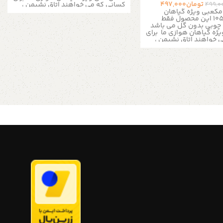
تومان
497,000
کسانی که می خواهند اتاق نشیمن ،
499,0
اتاق خواب ، اتاق ناهار خوری ، حمام یا
مکعبی ویژه گیاهان
فضای زندگی و محل کار خود را روشن
هوازی طرح 105 این محصول فقط
کند مناسب است.
این گلدان ها رو
چوبی بدون گل می باشد
میتونید روی قفسه های کتاب ، شلف
یژه گیاهان هوازی ما برای
های دیواری ، میز نهار خوری ، میز اوپن
 خواهند اتاق نشیمن ،
آشپزخانه یا موارد دیگر قرار بدید .
این
تاق ناهار خوری ، حمام یا
گلدان ها برای گل های هوازی مانند
و محل کار خود را روشن
یک کارخانه تسویه هوا هستند
گیاهان
است.
این گلدان ها رو
هوازی برای شکوفایی نیازی به خاک
 قفسه های کتاب ، شلف
ندارند و آنها را بدون نیاز به گذاشتن
 میز نهار خوری ، میز اوپن
ریشه در خاک می توانید در گلدان قرار
وارد دیگر قرار بدید .
این
دهید
برای آبیاری گیاهان هوازی دو بار
ای گل های هوازی مانند
در هفته به مدت چند ساعت آنها را از
تسویه هوا هستند
گیاهان
گلدان درآورده و در آب برای خیس شدن
شکوفایی نیازی به خاک
قرار دهید گلدان را در نزدیکی یک پنجره
 را بدون نیاز به گذاشتن
روشن یا زیر یک لامپ با نورکامل قرار
می توانید در گلدان قرار
دهید.
ابعاد گلدان ها: ۷ در ۷ سانتی
بیاری گیاهان هوازی دو بار
متر
سوراخ: قطر ۲ سانت و عمق ۳ سانت
دت چند ساعت آنها را از
چوب: نراد
اگر شما به دنبال ایده های
ده و در آب برای خیس شدن
جدید برای طراحی هستید به شما وب
دان را در نزدیکی یک پنجره
سایت pinterest را پیشنهاد میدهیم
یک لامپ با نورکامل قرار
آدمک چوبی
ابعاد گلدان ها: ۷ در ۷ سانتی
مق ۳ سانت
ر شما به دنبال ایده های
فروشگاه استند من
برای اطلاعات
راحی هستید به شما وب
بیشتر از طریق دایرکت و یا به شماره
09357478096 از طریق واتساپ و
ی
تلگرام پیام بدید لطفا توجه داشته
باشید که به دلیل اختصاصی و دست
ساز بودن مجموعه های چوبی خریداری
تند من
برای اطلاعات
شده لزومآ عینآ مانند شکل مشابه در
ق دایرکت و یا به شماره
تصویر نیست و ممکن است در ابعاد
09357478096 از طریق واتساپ و