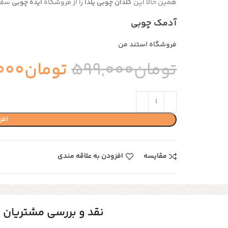
همین حالا این
گلدان چوبی یلدا
را از فروشگاه
ایده چوبی
سفار
آدمک چوبی
فروشگاه استند من
تومان
599,000
تومان
000
افز
مقایسه
افزودن به علاقه مندی
نقد و بررسی مشتریان