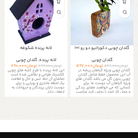
گلدان چوبی دکوراتیو دو رو 101
لانه پرنده شکوفه
گلدان چوبی
لانه پرنده
,
گلدان چوبی
تومان
597,000
تومان
890,000
تومان
599,000
تومان
899,000
گلدان چوبی ویژه گیاهان ریشه در
این لانه پرنده با طرح کلبه های چوبی
آب این محصول فقط شامل گلدان
کلاسیک طراحی و نقاشی شده است.
چوبی بدون گل می باشد
گلدان های
تماشای آن حظ، حس و حال و لطافت
ویژه گیاهان آب دوست ما برای
یک لحظه فانتزی و رویایی را برای
کسانی که می خواهند فضای زندگی
دوست داران پرندگان و حیوانات به
و محل کار خود را روشن کند مناسب
ارمغان دارد.
است.
این گلدان ها رو میتونید روی
لانه چوبی که با رنگ اکریلیک بی بو و
قفسه های کتاب ، شلف های دیواری
ضد حساسیت نقاشی شده برای خود
، میز نهار خوری ، میز اوپن آشپزخانه
پرنده نیز، زیبا و بی مخاطره است!
یا موارد دیگر قرار بدید .
این لانه ها را می توان بسته به
موقعیت در حیاط، باغ یا حتی کوچه
گلدان ها
روی تنه درختان، دیوار یا بالکن و در
داخل خانه در کنجی قرار داد و آن را
مامنی برای پرندگان اهلی و وحشی
برای گل های ریشه در آب مانند یک
ساخت.
کارخانه تسویه هوا هستند
گیاهان
قطر دهنه ورودی کلبه حدودا 5.5
ریشه در آب برای شکوفایی نیازی به