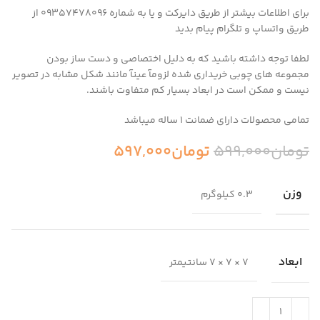
برای اطلاعات بیشتر از طریق دایرکت و یا به شماره 09357478096 از
طریق واتساپ و تلگرام پیام بدید
لطفا توجه داشته باشید که به دلیل اختصاصی و دست ساز بودن
مجموعه های چوبی خریداری شده لزومآ عینآ مانند شکل مشابه در تصویر
نیست و ممکن است در ابعاد بسیار کم متفاوت باشند.
تمامی محصولات دارای ضمانت ۱ ساله میباشد
تومان
599,000
تومان
597,000
وزن
0.3 کیلوگرم
ابعاد
7 × 7 × 7 سانتیمتر