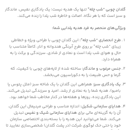
گلدان چوبی “شب چله”
تنها یک هدیه نیست؛ یک یادگاری نفیس، ماندگار
و سبز است که با هر نگاه، اصالت و خاطره شب یلدا را زنده می‌کند.
ویژگی‌های منحصر به فرد هدیه یلدایی شما:
طرح انحصاری “شب چله”:
این گلدان چوبی با طراحی ویژه و خطاطی
زیبای “شب چله” بر روی طرح آبرنگی هندوانه و انار، کاملاً متناسب با
حال و هوای شب یلدا است و نمادی از شادی، سرزندگی و برکت را به
همراه دارد.
جنس مرغوب و ماندگار:
ساخته شده از لایه‌های چوبی با کیفیت، که
گرما و حس طبیعت را به دکوراسیون می‌بخشد.
یک یادگاری سبز:
همراهی این گلدان با یک شاخه سبز (مثل پتوس یا
بامبو)، هدیه شما را به نمادی از رشد، امید و سرزندگی تبدیل می‌کند.
این یادگاری زنده، روزها و هفته‌ها در کنار مخاطب شما خواهد بود.
هدایای سازمانی شکیل:
اندازه مناسب و طراحی مینیمال این گلدان،
آن را به گزینه‌ای عالی برای
هدایای سازمانی شیک و نفیس
تبدیل
می‌کند. شما می‌توانید این هدیه را با بسته‌بندی اختصاصی سازمان
خود یا حتی حک لوگوی شرکت (در پشت گلدان) شخصی‌سازی نمایید تا