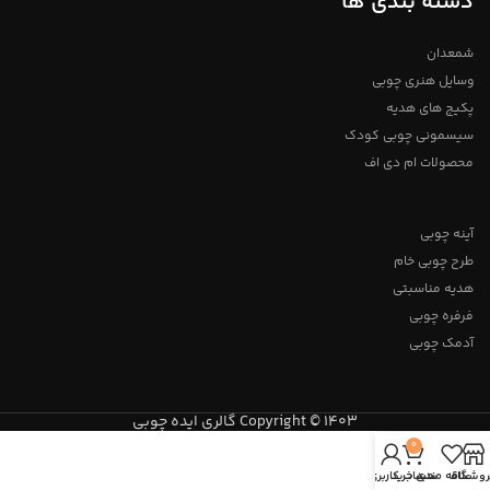
دسته بندی ها
شمعدان
وسایل هنری چوبی
پکیج های هدیه
سیسمونی چوبی کودک
محصولات ام دی اف
آینه چوبی
طرح چوبی خام
هدیه مناسبتی
فرفره چوبی
آدمک چوبی
Copyright © 1403 گالری ایده چوبی
0
روشگاه
علاقه مندی
سبد خرید
حساب کاربری من