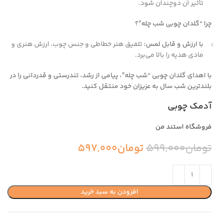
تأثیر آن دوچندان شود.
چرا “گلدان چوبی شب چله”؟
با ارزش و قابل لمس:
تلفیق هنر خطاطی و جنس چوب، ارزش هنری و
مادی هدیه را بالا می‌برد.
با اهدای گلدان چوبی “شب چله”، پیامی از رشد، تندرستی و قدردانی را در
بلندترین شب سال به عزیزان خود منتقل کنید.
آدمک چوبی
فروشگاه استند من
تومان
599,000
تومان
597,000
افزودن به سبد خرید