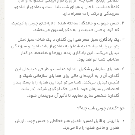
خطاطی زیبای “شب چله” بر روی طرح آبرنگی هندوانه و انار،
کاملاً متناسب با حال و هوای شب یلدا است و نمادی از شادی،
سرزندگی و برکت را به همراه دارد.
جنس مرغوب و ماندگار:
ساخته شده از لایه‌های چوبی با کیفیت،
که گرما و حس طبیعت را به دکوراسیون می‌بخشد.
یک یادگاری سبز:
همراهی این گلدان با یک شاخه سبز (مثل
پتوس یا بامبو)، هدیه شما را به نمادی از رشد، امید و سرزندگی
تبدیل می‌کند. این یادگاری زنده، روزها و هفته‌ها در کنار
مخاطب شما خواهد بود.
هدایای سازمانی شکیل:
اندازه مناسب و طراحی مینیمال این
گلدان، آن را به گزینه‌ای عالی برای
هدایای سازمانی شیک و
نفیس
تبدیل می‌کند. شما می‌توانید این هدیه را با بسته‌بندی
اختصاصی سازمان خود یا حتی حک لوگوی شرکت (در پشت
گلدان) شخصی‌سازی نمایید تا تأثیر آن دوچندان شود.
چرا “گلدان چوبی شب چله”؟
با ارزش و قابل لمس:
تلفیق هنر خطاطی و جنس چوب، ارزش
هنری و مادی هدیه را بالا می‌برد.