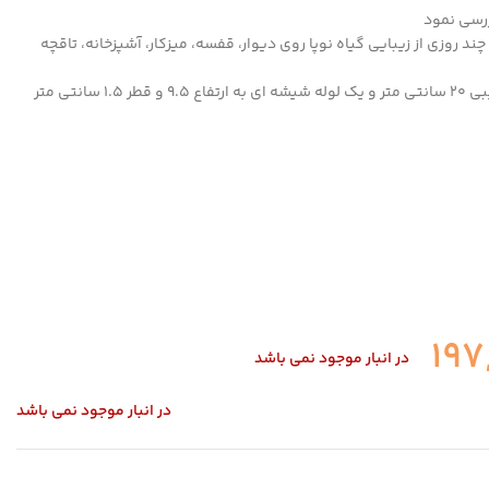
ررسی نمود
د روزی از زیبایی گیاه نوپا روی دیوار، قفسه، میزکار، آشپزخانه، تاقچه
این محصول شامل یک عدد استند چوبی مثلثی به اضلاع تقریبی 20 سانتی متر و یک لوله شیشه ای به ارتفاع 9.5 و قطر 1.5 سانتی متر
197
در انبار موجود نمی باشد
در انبار موجود نمی باشد