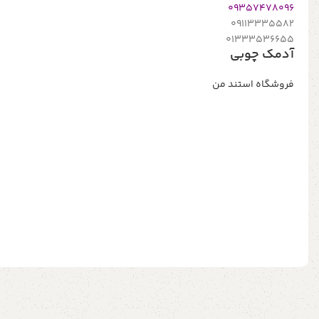
09357478096
09113335582
01333536655
آدمک چوبی
فروشگاه استند من