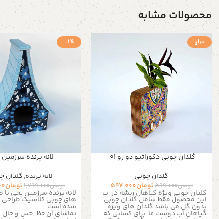
محصولات مشابه
حراج
-1%
گلدان چوبی دکوراتیو دو رو 101
لانه پرنده سرزمین 
گلدان چوبی
لانه پرنده
,
گلدان چ
تومان
597,000
تومان
00
تومان
599,000
تومان
1,799,000
گلدان چوبی ویژه گیاهان ریشه در آب
لانه پرنده سرزمین یخی با ط
این محصول فقط شامل گلدان چوبی
های چوبی کلاسیک طراحی 
بدون گل می باشد
گلدان های ویژه
شده است
گیاهان آب دوست ما برای کسانی که
تماشای آن حظ، حس و حال 