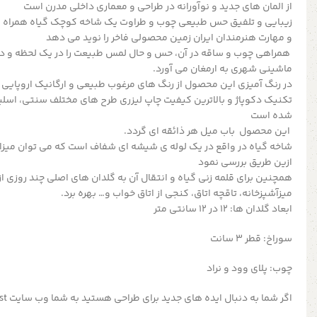
از المان های جدید و نوآورانه در طراحی و معماری داخلی مدرن است
زیبایی و تلفیق حس طبیعی چوب و طراوت یک شاخه کوچک گیاه همراه با 
و مهارت هنرمندان ایران زمین محصولی فاخر را نوید می دهد
همراهی چوب و ساقه در آن، حس و حال لمس طبیعت را در یک لحظه و در
ماشینی شهری به ارمغان می آورد.
در رنگ آمیزی این محصول از رنگ های مرغوب طبیعی و ارگانیک اروپایی
تکنیک دکوپاژ و بالاترین کیفیت چاپ لیزری طرح های مختلف سنتی، اسلیمی
شده است
این محصول باب میل هر ذائقه ای گردد.
شاخه گیاه در واقع در یک لوله ی شیشه ای شفاف است که می توان میزان آ
ازین طریق بررسی نمود
همچنین برای قلمه زنی گیاه و انتقال آن به گلدان های اصلی چند روزی از ز
میزآشپزخانه، تاقچه اتاق، کنجی از اتاق خواب و… بهره برد.
ابعاد گلدان ها: 12 در 12 سانتی متر
سوراخ: قطر 3 سانت
چوب: پلای وود و نراد
اگر شما به دنبال ایده های جدید برای طراحی هستید به شما وب سایت pinterest را پیشنهاد میدهیم