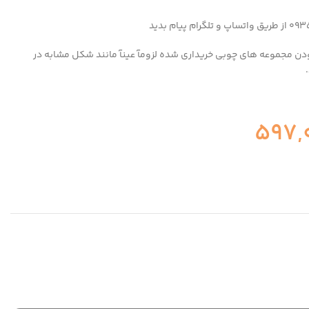
دن مجموعه های چوبی خریداری شده لزومآ عینآ مانند شکل مشابه در
597,