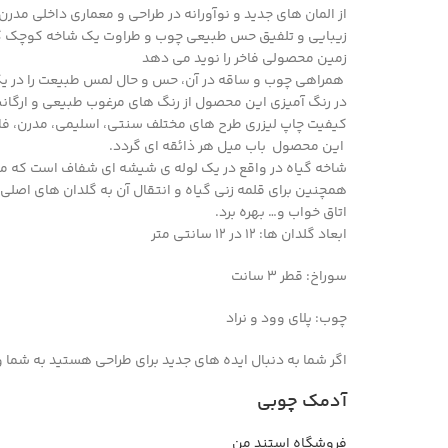
از المان های جدید و نوآورانه در طراحی و معماری داخلی مدر
زیبایی و تلفیق حس طبیعی چوب و طراوت یک شاخه کوچک گیاه 
زمین محصولی فاخر را نوید می دهد
همراهی چوب و ساقه در آن، حس و حال لمس طبیعت را در یک 
در رنگ آمیزی این محصول از رنگ های مرغوب طبیعی و ارگانیک
کیفیت چاپ لیزری طرح های مختلف سنتی، اسلیمی، مدرن، فان
این محصول باب میل هر ذائقه ای گردد.
شاخه گیاه در واقع در یک لوله ی شیشه ای شفاف است که می ت
همچنین برای قلمه زنی گیاه و انتقال آن به گلدان های اصلی چن
اتاق خواب و… بهره برد.
ابعاد گلدان ها: 12 در 12 سانتی متر
سوراخ: قطر 3 سانت
چوب: پلای وود و نراد
اگر شما به دنبال ایده های جدید برای طراحی هستید به شما وب سایت pinterest را پی
آدمک چوبی
فروشگاه استند من