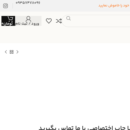
09357478096
 خود را خاموش نمایید
ورود / ثبت نام
تومان
0
ا چاپ اختصاصی با ما تماس بگیرید