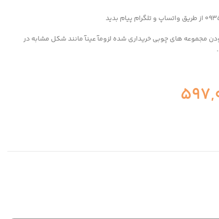
دن مجموعه های چوبی خریداری شده لزومآ عینآ مانند شکل مشابه در
597,