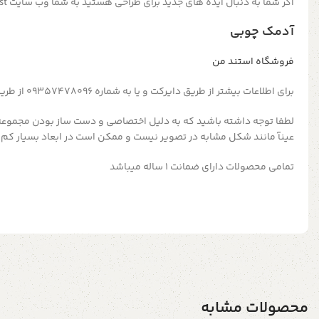
اگر شما به دنبال ایده های جدید برای طراحی هستید به شما وب سایت pinterest را پیشنهاد میدهیم
آدمک چوبی
فروشگاه استند من
برای اطلاعات بیشتر از طریق دایرکت و یا به شماره 09357478096 از طریق واتساپ و تلگرام پیام بدید
لطفا توجه داشته باشید که به دلیل اختصاصی و دست ساز بودن مجموعه
عینآ مانند شکل مشابه در تصویر نیست و ممکن است در ابعاد بسیار کم 
تمامی محصولات دارای ضمانت ۱ ساله میباشد
محصولات مشابه