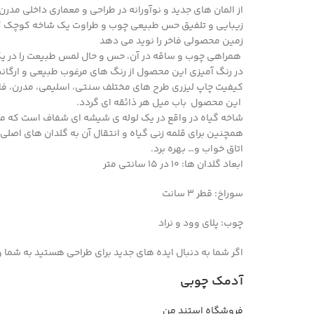
از المان های جدید و نوآورانه در طراحی و معماری داخلی مدر
زیبایی و تلفیق حس طبیعی چوب و طراوت یک شاخه کوچک گیاه 
زمین محصولی فاخر را نوید می دهد
همراهی چوب و ساقه در آن، حس و حال لمس طبیعت را در یک 
در رنگ آمیزی این محصول از رنگ های مرغوب طبیعی و ارگانیک
کیفیت چاپ لیزری طرح های مختلف سنتی، اسلیمی، مدرن، فان
این محصول باب میل هر ذائقه ای گردد.
شاخه گیاه در واقع در یک لوله ی شیشه ای شفاف است که می ت
همچنین برای قلمه زنی گیاه و انتقال آن به گلدان های اصلی چن
اتاق خواب و… بهره برد.
ابعاد گلدان ها: 10 در 15 سانتی متر
سوراخ: قطر 3 سانت
چوب: پلای وود و نراد
اگر شما به دنبال ایده های جدید برای طراحی هستید به شما وب سایت pinterest را پی
آدمک چوبی
فروشگاه استند من