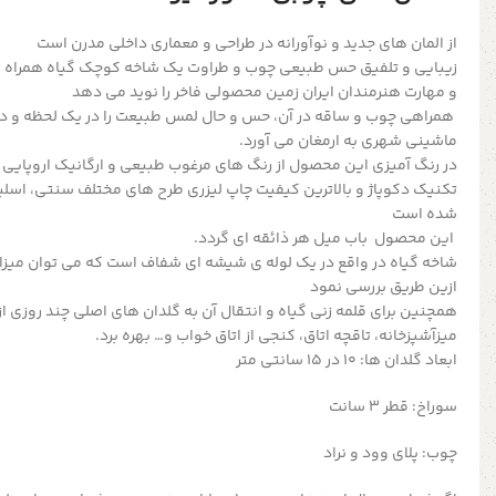
از المان های جدید و نوآورانه در طراحی و معماری داخلی مدرن است
زیبایی و تلفیق حس طبیعی چوب و طراوت یک شاخه کوچک گیاه همراه با 
و مهارت هنرمندان ایران زمین محصولی فاخر را نوید می دهد
همراهی چوب و ساقه در آن، حس و حال لمس طبیعت را در یک لحظه و در
ماشینی شهری به ارمغان می آورد.
در رنگ آمیزی این محصول از رنگ های مرغوب طبیعی و ارگانیک اروپایی
تکنیک دکوپاژ و بالاترین کیفیت چاپ لیزری طرح های مختلف سنتی، اسلیمی
شده است
این محصول باب میل هر ذائقه ای گردد.
شاخه گیاه در واقع در یک لوله ی شیشه ای شفاف است که می توان میزان آ
ازین طریق بررسی نمود
همچنین برای قلمه زنی گیاه و انتقال آن به گلدان های اصلی چند روزی از ز
میزآشپزخانه، تاقچه اتاق، کنجی از اتاق خواب و… بهره برد.
ابعاد گلدان ها: 10 در 15 سانتی متر
سوراخ: قطر 3 سانت
چوب: پلای وود و نراد