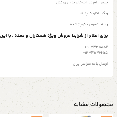
جنس : ام دی اف خام بدون روکش
رنگ : اکلریک پتینه
رویه : تصویر دکوپاژ شده
برای اطلاع از شرایط فروش ویژه همکاران و عمده ، با ای
09113335582
01333536655
ارسال با به سراسر ایران
محصولات مشابه