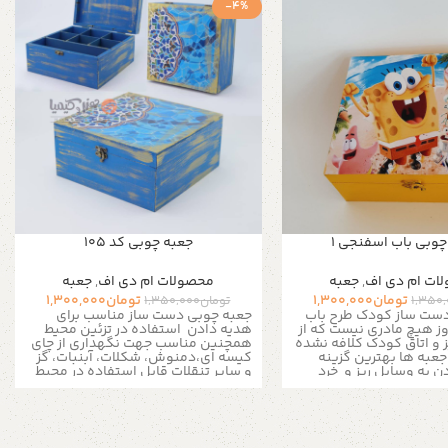
-4%
چوبی باب اسفنجی 1
جعبه چوبی کد 105
ات ام دی اف
,
جعبه
محصولات ام دی اف
,
جعبه
تومان
1,300,000
تومان
1,300,000
1,350
تومان
1,350,000
دست ساز کودک طرح باب
جعبه چوبی دست ساز مناسب برای
ز هیچ مادری نیست که از
هدیه دادن
استفاده در تزئین محیط
 و اتاق کودک کلافه نشده
همچنین مناسب جهت نگهداری از چای
 جعبه ها بهترین گزینه
کیسه ای،دمنوش، شکلات، آبنبات، گز
ن به وسایل ریز و خرد
و سایر تنقلات
قابل استفاده در محیط
هست
منزل، ادارات ، کافی شاپ ها و مناسب
بی دست ساز مناسب برای
برای نظم دادن به زیور آلات و لوازم ریز
 استفاده در تزئین محیط
است
سب جهت نگهداری از چای
به دلیل سایز بزرگ تمامی سینی
وش، شکلات، آبنبات، گز