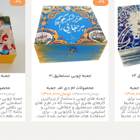
-4%
-4%
0
جعبه چوبی نستعلیق 01
جعبه 
جعبه
محصولات ام دی اف
,
جعبه
محصول
1,300,0
تومان
1,300,000
تومان
1,350,000
تومان
,000
 برای
جعبه های چوبی دستساز از زیباترین
جعبه چوبی 
ئین محیط
کارهای هنری ایرانیست که در طرح های
اسفنجی امرو
ری از چای
مختلف نستعلیق و خطاطی، سنتی و
بی نظمی میز
نبات، گز
اسلیمی، فانتزی یا کارتونی و... برای
باشه !!! این
ه در محیط
استفاده های مختلف تولید شده است.
برای نظم داد
ا و مناسب
داخل جعبه ها تقسیم کننده های
کودک شما 
و لوازم ریز
چوبی قابل جداسازی قرار گرفته که
جعبه های چو
استفاده از جعبه را برای نگهداری
هدیه دادن و
زیورآلات و جواهرات یا جهت پذیرایی و
همچنین منا
ی سینی
گذاشتن چای و دمنوش کیسه ای و
کیسه ای،دمن