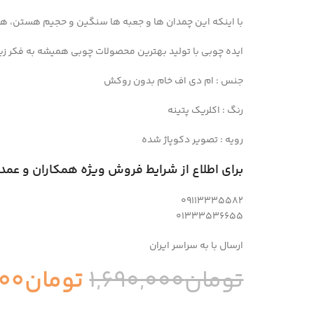
با اینکه این چمدان ها و جعبه ها سنگین و حجیم هستن، هزی
ایده چوبی با تولید بهترین محصولات چوبی همیشه به فکر زی
جنس : ام دی اف خام بدون روکش
رنگ : اکلریک پتینه
رویه : تصویر دکوپاژ شده
برای اطلاع از شرایط فروش ویژه همکاران و عمده
09113335582
01333536655
ارسال با به سراسر ایران
تومان
1,690,000
تومان
000