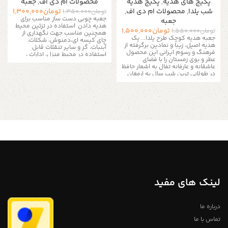
پکیج های هدیه
,
پکیج هدیه
محصولات ام دی اف
,
جعبه
شب یلدا
,
محصولات ام دی اف
,
تومان
1,300,000
تومان
1,350,000
جعبه چوبی دست ساز مناسب برای
جعبه
هدیه دادن
استفاده در تزئین محیط
تومان
1,500,000
تومان
1,550,000
همچنین مناسب جهت نگهداری از
جعبه هدیه کوچک طرح یلدا...
یک
چای کیسه ای،دمنوش، شکلات،
هدیه اصیل، زیبا و نمادین برگرفته از
آبنبات، گز و سایر تنقلات
قابل
فرهنگ و رسوم ایرانی این محصول
استفاده در محیط منزل، ادارات ،
عطر و بوی زمستان را با فضای
کافی شاپ ها و مناسب برای نظم
عاشقانه و عارفانه تفال به اشعار حافظ
دادن به زیور آلات و لوازم ریز است
در طولانی ترین شب سال به ارمغان
به دلیل سایز بزرگ تمامی
می آورد. همیشه در محافل و
سینی ها و جعبه ها فقط به
میهمانی های شب یلدا جای خالی یک
هدیه عاشقانه، زیبا و متناسب با
صورت پس کرایه و از طریق
فضای گرم و شیرین این بلندترین
شب سال به چشم می خورد. ازین رو
تیپاکس ارسال می شود
برآن شدیم تا با ارائه این ست هدیه
هنری دست ساز، خاطرات و حال و
این جعبه ها برای پذیرایی در محیط
هوای یلدای ایرانی را ماندگار کنیم...
های رسمی و کاری نیز بسیار کاربرد
همچنین از جعبه چوبی به تنهایی
دارد علاوه بر اینکه از شلوغ شدن میز
جهت نگهداری زیورآلات، اکسسوری و
شما جلوگیری می نمایند به شما این
لوازم ارزشمند به عنوان جعبه
امکان را می دهند تا در یک محیط
پذیرایی برای انواع تنقلات، چای،
کوچک یک پذیرایی بهینه را تجربه
دمنوش و شیرینی جات خشک نیز
کنید. شما براحتی متوانید از آنها برای
می توان استفاده کرد.
اقلام ست
نگدارای و پذیرایی انواع تی بگ،
لینک های مفید
هدیه شب یلدا شامل : ۱ عدد جعبه
شکلات، خشکبار و آجیل و موارد دیگر
هدیه نفیس چوبی، ۵ عدد انار خشک
استفاده نمایید.
،۳ عدد بلوط خشک، ۱۰ عدد فال
جعبه چوبی هنری دست
حافظ و پوشال چوب
ست هدیه شب
درباره ما
یلدا پس از آن شب و در تمام طول
ساز ساخت ایرانو هنرمند
سال نیز، یک هدیه کاربردیست:
تماس با ما
ایرانی
همچنین نماد های داخل جعبه نیز