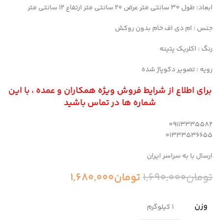
ابعاد: طول ۳۰ سانتی متر عرض ۲۰ سانتی متر ارتفاع ۱۲ سانتی متر
جنس : ام دی اف خام بدون روکش
رنگ : اکلریک پتینه
رویه : تصویر دکوپاژ شده
برای اطلاع از شرایط فروش ویژه همکاران و عمده ، با این
شماره ها در تماس باشید
09113335582
01333536655
ارسال با به سراسر ایران
تومان
1,690,000
تومان
1,680,000
وزن
1 کیلوگرم