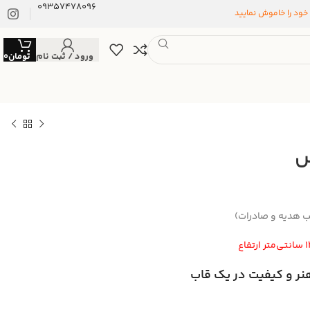
09357478096
 خود را خاموش نمایید
ورود / ثبت نام
تومان
0
س
سب هدیه و صادرات)
نر و کیفیت در یک قاب