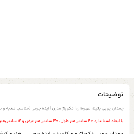
توضیحات
چمدان چوبی پتینه قهوه‌ای | دکوپاژ مدرن | ایده چوبی (مناسب هدیه و ص
با ابعاد استاندارد ۴۰ سانتی‌متر طول، ۳۰ سانتی‌متر عرض و ۱۲ سانتی‌متر ارتفاع
چمدان چوبی دکوراتیو و کاربردی ایده چوبی – هنر و کیف