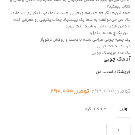
تا کی می‌خواهید به محض فکر‌کردن به کلمه هدیه یاد ادکلن و شال و
کتاب بیفتید؟
همه این‌ها اگر چه هدیه‌های خوبی هستند اما تقریبا تکراری شده‌اند.
حالا من می‌خواهم به شما یک پیشنهاد جذاب پکیجی رو معرفی کنم
از دادن هدیه خاص و شیک لذت ببرید
این پکیج هدیه شامل:
یک جعیه چوبی طراحی شده با دست و روکش دکوپاٰژ
دو عدد درخت چوبی
یک عدد عروسک چوبی
آدمک چوبی
فروشگاه استند من
تومان
699,000
تومان
690,000
وزن
0.5 کیلوگرم