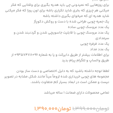
برای روزهایی که نمیدونی چی باید هدیه بگیری برای وقتایی که فکر
میکنی هر چیزی که بخری شاید تکراری باشه برای اون روزا که فکر میکنی
شاید هدیه ای که میخوای بگیری داشته باشه
یک جعیه چوبی طراحی شده با دست و روکش دکوپاٰژ
یک عدد عروسک چوبی ساده
یک عدد عروسک چوبی با قابلیت جاسويچی شدن و گردنبند شدن و
سرمدادی
یک عدد فرفره چوبی
یک عدد مداد
برای اطلاعات بیشتر از طریق دایرکت و یا به شماره 09357478096 از
طریق واتساپ و تلگرام پیام بدید
لطفا توجه داشته باشید که به دلیل اختصاصی و دست ساز بودن
مجموعه های چوبی خریداری شده لزومآ عینآ مانند شکل مشابه در تصویر
نیست و ممکن است در ابعاد بسیار کم متفاوت باشند،
تمامی محصولات دارای ضمانت ۱ ساله میباشد
تومان
1,399,000
تومان
1,390,000