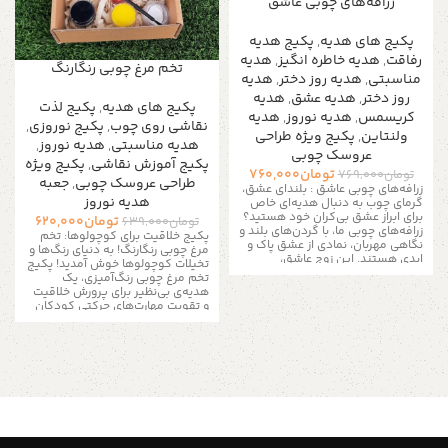
زرافه‌های چوبی عاشق
پکیج های هدیه
,
پکیج هدیه
رفاقت
,
هدیه خاطره انگیز
,
هدیه
تخم مرغ‌ چوبی رنگارنگ
مناسبتی
,
هدیه روز دختر
,
هدیه
روز دختر
,
هدیه عشق
,
هدیه
پکیج های هدیه
,
پکیج لذت
کریسمس
,
هدیه نوروز
,
هدیه
نقاشی روی چوب
,
پکیج نوروزی
,
ولنتاین
,
پکیج ویژه طراحی
هدیه مناسبتی
,
هدیه نوروز
,
عروسک چوبی
پکیج آموزش نقاشی
,
پکیج ویژه
تومان
760,000
تومان
769,000
طراحی عروسک چوبی
,
جعبه
زرافه‌های چوبی عاشق : بلندای عشق،
هدیه نوروز
گرمای چوب به دنبال هدیه‌ای خاص
برای ابراز عشق بی‌کران خود هستید؟
تومان
620,000
تومان
639,000
زرافه‌های چوبی ما، با گردن‌های بلند و
پکیج خلاقیت برای کوچولوها: تخم
نگاهی مهربان، نمادی از عشق پاک و
مرغ‌ چوبی رنگارنگ! به دنیای رنگ‌ها و
ابدی هستند. این زوج عاشق،
تخیلات کوچولوها خوش آمدید! پکیج
هدیه‌ای بی‌نظیر برای عزیزانتان
تخم مرغ چوبی رنگ‌آمیزی، یک
خواهد بود. چرا زرافه‌های چوبی ما؟
هدیه‌ی بی‌نظیر برای پرورش خلاقیت
چوب راش طبیعی: چوب راش با
و تقویت مهارت‌های حرکتی کودکان
کیفیت بالا، استحکام و زیبایی خاصی
است. این پکیج شامل 2 عدد تخم
به زرافه‌های ما بخشیده است.
مرغ چوبی صاف و صیقلی 6 رنگ
بسته‌بندی سازگار با محیط زیست: هر
اکریلیک کوچک یک قلموی باکیفیت
زوج زرافه در یک کیسه پنبه‌ای ظریف
همه در یک جعبه‌ی کرافت زیبا
و قابل استفاده مجدد بسته‌بندی
جمع‌آوری شده‌اند.
می‌شود. روکش ایمن و طبیعی:
چرا این پکیج خاص است؟
روکش‌های سازگار با محیط زیست، نه
تنها زیبایی چوب را دوچندان می‌کنند،
ایده‌آل برای کودکان: با استفاده از
بلکه ایمنی کامل را تضمین می‌کنند.
این پکیج، کودکان می‌توانند آزادانه
دست‌ساز و منحصر به فرد: هر زوج