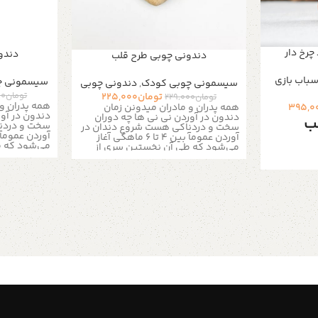
رخ دار
دندو
دندونی چوبی طرح قلب
سباب بازی
سیسمونی چ
سیسمونی چوبی کودک
,
دندونی چوبی
تومان
00
تومان
225,000
تومان
229,000
همه پدران و 
همه پدران و مادران میدونن زمان
395,0
دندون در آور
دندون در آوردن نی نی ها چه دوران
ب
سخت و دردن
سخت و دردناکی هست شروع دندان در
آوردن عمومآ بین ۴ تا ۶ ماهگی آغاز
می‌شود که ط
می‌شود که طی آن نخستین سری از
دندان‌های ش
دندان‌های شیری در فک پائینی بیرون
می‌آید. اما 
می‌آید. اما در برخی مواقع، ممکن است
رای بازی
این روند در ۱۲ ماهگی به بعد شروع
کودکان و دکوری اتاق کودک ۱ عدد
بشه . دندان 
بشه . دندان در آوردن نوزاد می‌تواند
اب ساخته
برای او آزارد
برای او آزاردهنده و همراه با بی‌قراری
کودکان
باشد، و از ط
باشد، و از طرفی باعث گریه‌های بی‌امان
ستند و
او شود. در و
او شود. در واقع این دوران، زمانی است
فیت بالا
که نوزاد دوس
که نوزاد دوست دارد چیزی را گاز بگیرد
میباشد
یا سطح صاف ی
یا سطح صاف یا سفتی را بجود تا
 چوبی به
لثه‌هایش را 
لثه‌هایش را با آن مالش دهد.این زمان،
در طراحی
بهترین زمان 
بهترین زمان برای استفاده از دندان‌گیر
سمباده
است. اما هن
است. اما هنگام استفادهاز آن مراقب
ملا صیقلی
باشید و به جا
باشید و به جای انواع ژله‌ای یا
 تیز و
پلاستیکی، به
پلاستیکی، بهتر است نوع طبیعی آن را
وی سطح
تهیه کنید. ا
تهیه کنید. استفاده از دندان‌گیرهای
 باعث
چوبی پیشنها
چوبی پیشنهاد اول ماست که علاوه بر
ا در دستان
سفت بودن مو
سفت بودن مواد شیمیایی ندارند. البته
وب روی