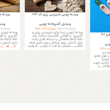
وردنه چوبی شیرینی پزی کد 104
وردنه چو
وسایل آشپزخانه چوبی
وسای
تومان
650,000
تومان
659,000
تومان
00
وردنه چوبی زیبا برای شیرینی پزی و
وردنه چوبی ز
۱۰۱
آشپزی با
طراحی کلاسیک ساخت یک
آشپزی با
طر
تکه کاملا متعادل با دسته های راحت
تکه کاملا مت
برای کنترل بهتر چرخش روی خمیر شما
برای کنترل 
وبی
الگویی منحصر به فرد با بهترین کیفیت
ارسال ور
420,0
چوب برای قالب بهتر خمیر های شما این
از طریق 
وردنه علاوه بر کاربرد در آشپزی
ر طرح های
جایگاهی زیبا در آشپزخانه شما پیدا
تولید
خواهد کرد
با پیشرفت تکنولوژی، تنوع
رکیب چوب
در ابزار شیرینی پزی هر روز بیشتر می
طراحی و
شه. داشتن خیلی از این وسیله ها برای
کرایه حم
م ترین
شیرینی پزی خونگی ضروری نیست و با
رای انواع ادویه و
فضای کوچیک آشپزخونه ها، مجبوریم
از طری
?یک
بین گزینه ها انتخاب درستی داشته
ای زیبا
?
باشیم. با داشتن اطلاعات لازم در مورد
، گالری
لوازم قنادی، به راحتی می تونیم از
ر کشور
عهده ی یک خرید درست بر بیایم.
یکی
الگویی منحص
از ابزار های اولیه و مهم شیرینی پزی
چوب برای قا
وردنه ست. وردنه rolling pin ابزاری
وردنه علاوه ب
لوله ای شکل برای پهن کردن و فرم
جایگاهی زیبا
دادن انواع خمیرهاست اندازه : طول :
خواهد کرد
ب
36
سانتی متر
قطر :
3.5 / 4 سانتی
در ابزار شیر
متر
محصول : وردنه چوبی جنس : چوب
شه. داشتن خی