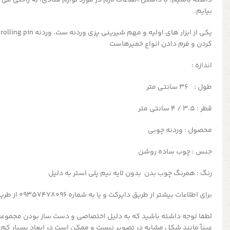
بیایم.
ی
کردن و فرم دادن انواع خمیرهاست
اندازه :
طول : 36
سانتی متر
قطر :
3.5 / 4 سانتی متر
محصول : وردنه چوبی
جنس : چوب ساده روشن
رنگ : همرنگ چوب بدن بدون لایه نیم پلی استر به دلیل
برای اطلاعات بیشتر از طریق دایرکت و یا به شماره 09357478096 از طریق واتساپ و تلگرام پیام بدید
لطفا توجه داشته باشید که به دلیل اختصاصی و دست ساز بودن مجموعه
عینآ مانند شکل مشابه در تصویر نیست و ممکن است در ابعاد بسیار کم