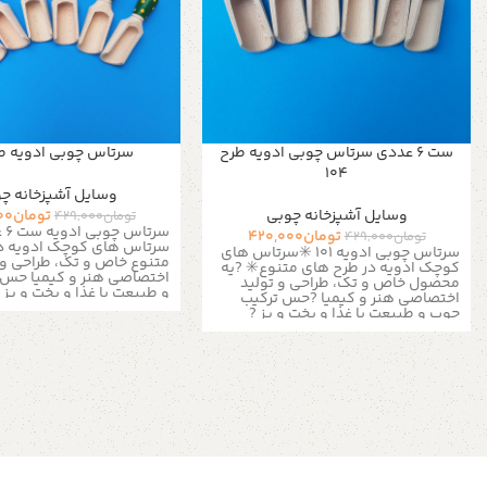
ست ۶ عددی سرتاس چوبی ادویه طرح
سرتاس چوبی ادویه طرح 
۱۰۴
وسایل آشپزخانه چ
وسایل آشپزخانه چوبی
تومان
00
تومان
429,000
سرتاس چوبی ادویه ست 6 عددی
تومان
420,000
تومان
429,000
سرتاس های کوچک ادویه د
سرتاس چوبی ادویه ۱۰۱
✳️سرتاس های
متنوع
خاص و تک، طراحی و 
کوچک ادویه در طرح های متنوع✳️
?یه
اختصاصی هنر و کیمیا
حس ت
محصول خاص و تک، طراحی و تولید
و طبیعت با غذا و پخت و پز 
اختصاصی هنر و کیمیا
?حس ترکیب
نقاشی زیبا با بهترین و سال
چوب و طبیعت با غذا و پخت و پز ?
متریال ?ست ۶ عددی ب
طراحی و نقاشی زیبا با بهترین و سالم
نمک و فلفل
طول ۴.۵ سانت
ترین متریال ?ست ۶ عددی برای انواع
هدیه مناسب برای مناسبت ه
ادویه و نمک و فلفل
طول ۴.۵ سانت
?
رشت، خ معلم، چهارراه ویلانج
یک هدیه مناسب برای مناسبت های
هنر و کیمیا ارسال به سراس
زیبا?
?رشت، خ معلم، چهارراه ویلانج،
آدمک چوبی
گالری هنر و کیمیا ارسال با ❤️ به سراسر
کشور
فروشگاه استند من