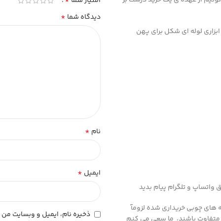
*
امتیاز شما
*
دیدگاه شما
کی از ابزار های اولیه و مهم شیرینی پزی وردنه ست. وردنه rolling pin ابزاری لوله ای شکل برای پهن
*
نام
*
ایمیل
 های چوبی خریداری شده لزومآ
ذخیره نام، ایمیل و وبسایت من د
 متفاوت باشند، ما سعی می کنم