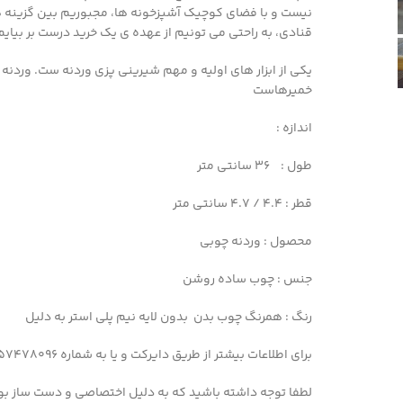
نیست و با فضای کوچیک آشپزخونه ها، مجبوریم بین گزینه ها 
قنادی، به راحتی می تونیم از عهده ی یک خرید درست بر بیایم
خمیرهاست
اندازه :
طول : 36
سانتی متر
قطر :
4.4 / 4.7 سانتی متر
محصول : وردنه چوبی
جنس : چوب ساده روشن
رنگ : همرنگ چوب بدن بدون لایه نیم پلی استر به دلیل
برای اطلاعات بیشتر از طریق دایرکت و یا به شماره 09357478096 از طریق واتساپ و تلگرام پیام بدید
لطفا توجه داشته باشید که به دلیل اختصاصی و دست ساز بو