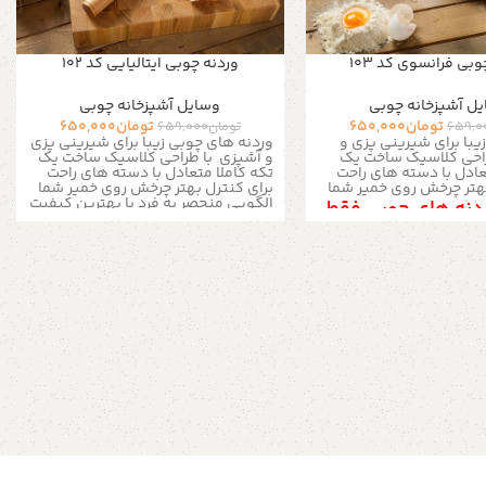
بی فرانسوی کد 103
وردنه چوبی ایتالیایی کد 102
ل آشپزخانه چوبی
وسایل آشپزخانه چوبی
تومان
650,000
تومان
650,000
659,0
تومان
659,000
یبا برای شیرینی پزی و
وردنه های چوبی زیبا برای شیرینی پزی
احی کلاسیک ساخت یک
و آشپزی با
طراحی کلاسیک ساخت یک
عادل با دسته های راحت
تکه کاملا متعادل با دسته های راحت
بهتر چرخش روی خمیر شما
برای کنترل بهتر چرخش روی خمیر شما
الگویی منحصر به فرد با بهترین کیفیت
دنه های چوبی فقط
چوب برای قالب بهتر خمیر های شما این
تیپاکس و پس کرایه
وردنه علاوه بر کاربرد در آشپزی
جایگاهی زیبا در آشپزخانه شما پیدا
میباشد
خواهد کرد
با پیشرفت تکنولوژی، تنوع
در ابزار شیرینی پزی هر روز بیشتر می
شه. داشتن خیلی از این وسیله ها برای
ل محصول درب منزل
شیرینی پزی خونگی ضروری نیست و با
ق تیپاکس دریافت
فضای کوچیک آشپزخونه ها، مجبوریم
بین گزینه ها انتخاب درستی داشته
میگردد
باشیم. با داشتن اطلاعات لازم در مورد
لوازم قنادی، به راحتی می تونیم از
عهده ی یک خرید درست بر بیایم.
یکی
ر به فرد با بهترین کیفیت
از ابزار های اولیه و مهم شیرینی پزی
لب بهتر خمیر های شما این
وردنه ست. وردنه rolling pin ابزاری
ر کاربرد در آشپزی
لوله ای شکل برای پهن کردن و فرم
 در آشپزخانه شما پیدا
دادن انواع خمیرهاست اندازه : طول :
ا پیشرفت تکنولوژی، تنوع
۳۶ الی ۳۷ سانتی متر قطر : ۴ الی ۵
ینی پزی هر روز بیشتر می
سانتی متر محصول : وردنه چوبی جنس
لی از این وسیله ها برای