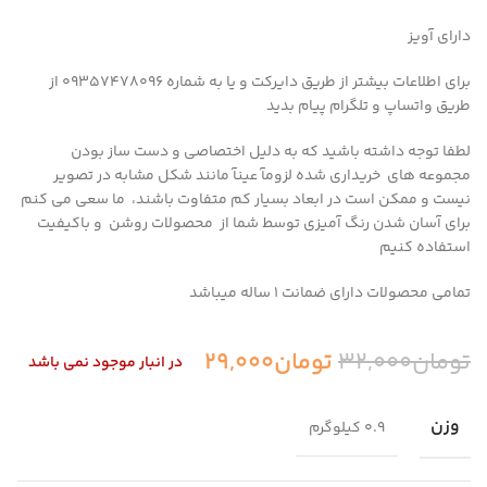
دارای آویز
برای اطلاعات بیشتر از طریق دایرکت و یا به شماره 09357478096 از
طریق واتساپ و تلگرام پیام بدید
لطفا توجه داشته باشید که به دلیل اختصاصی و دست ساز بودن
مجموعه های خریداری شده لزومآ عینآ مانند شکل مشابه در تصویر
نیست و ممکن است در ابعاد بسیار کم متفاوت باشند، ما سعی می کنم
برای آسان شدن رنگ آمیزی توسط شما از محصولات روشن و باکیفیت
استفاده کنیم
تمامی محصولات دارای ضمانت ۱ ساله میباشد
تومان
32,000
تومان
29,000
در انبار موجود نمی باشد
وزن
0.9 کیلوگرم