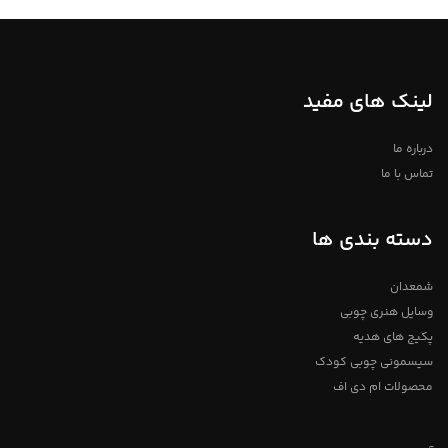
هنرمندان ماهر و خوش سلیقه برا
طراحی های زیبا و مدرن خود و نقاشی
چهره و منظره روی سفال توانسته
اند. بشقاب سفالی خام را به کالایی
لوکس و ارزشمند تبدیل کنند. و
امروزه سفال های طراحی شده و
خصوصا بشقاب دیوارکوب جزو
لینک های مفید
محبوب ترین ظروف تزئینی منازل
ایرانیان تبدیل شده است.
کاربرد های بشقاب
درباره ما
دیوارکوب سفالی:
تماس با ما
امروزه بشقاب دیوارکوب برای نقاشی
روی سفال و آیینه کاری و طراحی
منظره و چهره و نقطه کوبی و … مورد
دسته بندی ها
استفاده قرار میگیرد. همچنین این
بشقاب ها برای ظروف سرو و پذیرایی
نیر مورد استفاده قرار میگیرند که
هنرمندان میتوانند با طراحی های زیبا
شمعدان
و منحصر به فرد از این بشقاب ها
استفاده کنند. بشقاب ها دارای
وسایل هنری چوبی
سوراخ جهت آویر میباشند. این ظروف
با کیفیت توسط دستگاه پرس تولید
پکیج های هدیه
شده اند و و همگی دارای شکل و
سیسمونی چوبی کودک
اندازه های یکسان هستند. سطح
بشقاب ها صاف و صیقلی بوده و
محصولات ام دی اف
کیفیت بسیار بالایی دارد و نیازی به
سمباده کاری و … ندارد. همچین این
بشقاب دیوارکوب سفالی برای انواع
کارهای هنری از قبیل میناکاری و