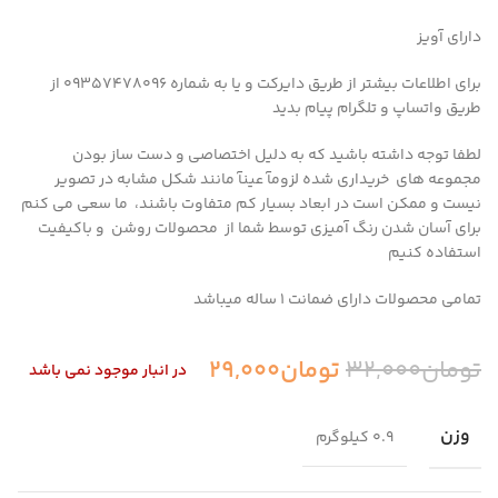
دارای آویز
برای اطلاعات بیشتر از طریق دایرکت و یا به شماره 09357478096 از
طریق واتساپ و تلگرام پیام بدید
لطفا توجه داشته باشید که به دلیل اختصاصی و دست ساز بودن
مجموعه های خریداری شده لزومآ عینآ مانند شکل مشابه در تصویر
نیست و ممکن است در ابعاد بسیار کم متفاوت باشند، ما سعی می کنم
برای آسان شدن رنگ آمیزی توسط شما از محصولات روشن و باکیفیت
استفاده کنیم
تمامی محصولات دارای ضمانت ۱ ساله میباشد
تومان
32,000
تومان
29,000
در انبار موجود نمی باشد
وزن
0.9 کیلوگرم