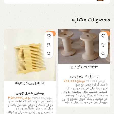
محصولات مشابه
-3%
-1%
قرقره چوبی نخ پیچ
وسایل هنری چوبی
تومان
720,000
تومان
729,000
شانه چوبی دو طرفه
۶ عدد قرقره چوبی نخ پیچ
این مهره های نخ پیچ چوبی مدل
قدیمی مناسب برای پیچیدن، روبان،
وسایل هنری چوبی
طناب، نخ های گلدوزی و غیره شما
تومان
350,000
تومان
359,000
می توانید با رنگ آمیزی متنوع و این
شانه چوبی دو طرفه یک شانه بسیار
مهرهای نخ پیچ
چوبی را برای پروژه
خوش دست و خوش فرم می باشد و
های هنری و صنایع دستی استفاده
دارای دانه های متراکم بوده و
کنید این مجموعه برای بچه ها عالی
مناسب برای موهای معمولی و کوتاه
است
تخیلت را محدود نکن!
قبل از