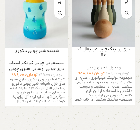
بازی بولینگ چوب مینیمال کد
شیشه شیر چوبی دکوری
۱۱۰
سیسمونی چوبی کودک
,
اسباب
وسایل هنری چوبی
بازی چوبی
,
وسایل هنری چوبی
تومان
980,000
تومان
989,000
تومان
289,000
تومان
299,000
مجموعه بولینگ مینیاتوری ، هدیه ای
شیشه شیر چوبی دکوری طرح قطره
متفاوت از چوب و یک وسیله سرگرمی
های باران شیشه شیر چوبی دکوری
شخصی هدیه ای متفاوت و دوست
زیبا برای اتاق کودک تازه متولد شده
داشتنی
با استفاده از این بازی
هدیه ای جذاب برای دکور بازی و
کلاسیک چوبی می توانید یک
سرگرمی آنها اندازه ایده آل برای یک
مجموعه بولینگ شخصی در خانه خود
کودک دارند تا بتواند به راحتی از
ایجاد کنیدیک سرگرمی
عالی برای
عهده بازی با آنها برآید و حتی یک
همه سنین: از کودکان نو پا ، پیش
کلکسیون دکوری عالی برای
دبستانی ها و حتی کودکان در سن
بزرگسالان هستند. به دلیل دست ساز
مدرسه تا والدینشان که می توانند در
بودن هر عروسک آنها یک شکل اصلی
تفریح و سرگرمی و بازی با پین های
و منحصر به فرد دارند که در هیچ
چوبی به فرزندانشان بپیوندند.
در
کجای دیگر نخواهید یافت. هر یک از
اینجا یک فرصت برای راه اندازی بازی
آنها ظاهری متفاوت دارند ، آنها مدل
بولینگ خود خواهید داشت
این
موهای خاصی دارند و شخصیت های
مجموعه با ۶ پین و یک توپ آماده