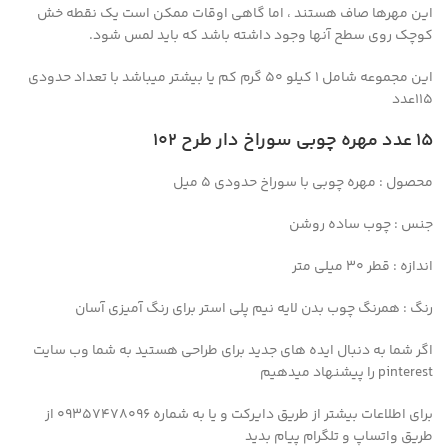
این مهرها صاف هستند ، اما گاهی اوقات ممکن است یک نقطه خش
کوچک روی سطح آنها وجود داشته باشد که باید لمس شود.
این مجموعه شامل 1 کیلو 50 گرم کم یا بیشتر میباشد با تعداد حدودی
115عدد
۱۵ عدد مهره چوبی سوراخ دار طرح ۱۰۲
محصول : مهره چوبی با سوراخ حدودی 5 میل
جنس : چوب ساده روشن
اندازه : قطر 30 میلی متر
رنگ : همرنگ چوب بدن لایه نیم پلی استر برای رنگ آمیزی آسان
اگر شما به دنبال ایده های جدید برای طراحی هستید به شما وب سایت
pinterest را پیشنهاد میدهیم
برای اطلاعات بیشتر از طریق دایرکت و یا به شماره 09357478096 از
طریق واتساپ و تلگرام پیام بدید