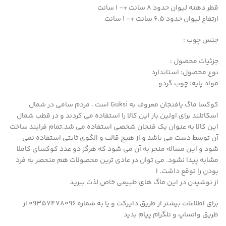
قطر دهنه لیوان حدود ۸ سانت +- ۱ سانت
ارتفاع لیوان حدود ۶.۵ سانت +- ۱ سانت
جنس چوب :
جزئیات محصول :
نوع محصول: استاندارد
مواد پایه: چوب گردو
کوکسا ماگ یافنجان معروف به Guksi است . مردم سامی در شمال
اسکاتلند برای اولین بار این کالا را استفاده می کردند و در قطب شمال
این کالا به عنوان یک فنجان شخصی استفاده می شد.تمام فرایند ساخت
آن توسط دست می باشد و از هیچ قالب و الگوی ثابتی استفاده نمی
شود و این مساله منجر به آن می شود که هرگز دو عدد کوکسای کاملا
مشابه پیدا نشود. می توان در عادی ترین محصولات هم منحصر به فرد
بودن را توقع داشت. ا
از نوشیدن در این ماگ های طبیعی خاص لذت ببرید
برای اطلاعات بیشتر از طریق دایرکت و یا به شماره 09357478096 از
طریق واتساپ و تلگرام پیام بدید