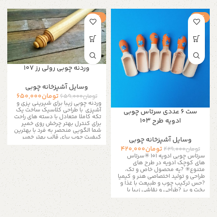
-1%
-2%
وردنه چوبی رولی رز 107
وسایل آشپزخانه چوبی
تومان
650,000
تومان
659,000
وردنه چوبی زیبا برای شیرینی پزی و
آشپزی با
طراحی کلاسیک ساخت یک
ست ۶ عددی سرتاس چوبی
تکه کاملا متعادل با دسته های راحت
ادویه طرح ۱۰۳
برای کنترل بهتر چرخش روی خمیر
شما
الگویی منحصر به فرد با بهترین
کیفیت چوب برای قالب بهتر خمیر
وسایل آشپزخانه چوبی
های شما این وردنه علاوه بر کاربرد در
تومان
420,000
تومان
429,000
آشپزی جایگاهی زیبا در آشپزخانه
سرتاس چوبی ادویه ۱۰۱
✳️سرتاس
شما پیدا خواهد کرد
با پیشرفت
های کوچک ادویه در طرح های
تکنولوژی، تنوع در ابزار شیرینی پزی
متنوع✳️
?یه محصول خاص و تک،
هر روز بیشتر می شه. داشتن خیلی از
طراحی و تولید اختصاصی هنر و کیمیا
این وسیله ها برای شیرینی پزی
?حس ترکیب چوب و طبیعت با غذا و
خونگی ضروری نیست و با فضای
پخت و پز ?طراحی و نقاشی زیبا با
کوچیک آشپزخونه ها، مجبوریم بین
بهترین و سالم ترین متریال ?ست ۶
گزینه ها انتخاب درستی داشته
عددی برای انواع ادویه و نمک و فلفل
باشیم. با داشتن اطلاعات لازم در مورد
طول ۴.۵ سانت
?یک هدیه مناسب
لوازم قنادی، به راحتی می تونیم از