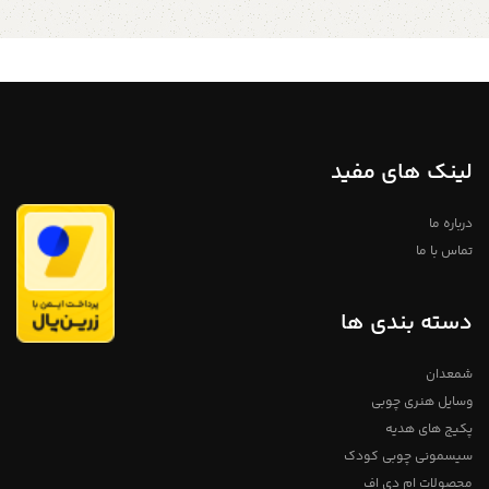
برای مناسبت های زیبا?
?رشت، خ
عهده ی یک خرید درست بر بیایم.
معلم، چهارراه ویلانج، گالری هنر و
یکی از ابزار های اولیه و مهم شیرینی
کیمیا ارسال با ❤️ به سراسر کشور
پزی وردنه ست. وردنه rolling pin
ابزاری لوله ای شکل برای پهن کردن و
فرم دادن انواع خمیرهاست اندازه :
طول : 36
سانتی متر
قطر :
4.4 /
4.7 سانتی متر
محصول : وردنه چوبی
جنس : چوب ساده روشن رنگ :
همرنگ چوب بدن بدون لایه نیم پلی
استر به دلیل برای اطلاعات بیشتر از
طریق دایرکت و یا به شماره
لینک های مفید
09357478096 از طریق واتساپ و
تلگرام پیام بدید لطفا توجه داشته
باشید که به دلیل اختصاصی و دست
ساز بودن مجموعه های چوبی
درباره ما
خریداری شده لزومآ عینآ مانند شکل
مشابه در تصویر نیست و ممکن
تماس با ما
است در ابعاد بسیار کم متفاوت
باشند، ما سعی می کنم برای آسان
شدن رنگ آمیزی توسط شما از چوب
های روشن و باکیفیت استفاده کنیم
دسته بندی ها
تمامی محصولات دارای ضمانت ۱ ساله
میباشد
دستگیره حمل و نقل ۸
شمعدان
عددی
وسایل هنری چوبی
فروشگاه استند من
پکیج های هدیه
سیسمونی چوبی کودک
محصولات ام دی اف