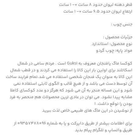
قطر دهنه لیوان حدود ۸ سانت +- ۱ سانت
ارتفاع لیوان حدود ۶.۵ سانت +- ۱ سانت
جنس چوب :
جزئیات محصول :
نوع محصول: استاندارد
مواد پایه: چوب گردو
کوکسا ماگ یافنجان معروف به Guksi است . مردم سامی در شمال
اسکاتلند برای اولین بار این کالا را استفاده می کردند و در قطب شمال
این کالا به عنوان یک فنجان شخصی استفاده می شد.تمام فرایند ساخت
آن توسط دست می باشد و از هیچ قالب و الگوی ثابتی استفاده نمی
شود و این مساله منجر به آن می شود که هرگز دو عدد کوکسای کاملا
مشابه پیدا نشود. می توان در عادی ترین محصولات هم منحصر به فرد
بودن را توقع داشت. ا
از نوشیدن در این ماگ های طبیعی خاص لذت ببرید
برای اطلاعات بیشتر از طریق دایرکت و یا به شماره 09357478096 از
طریق واتساپ و تلگرام پیام بدید