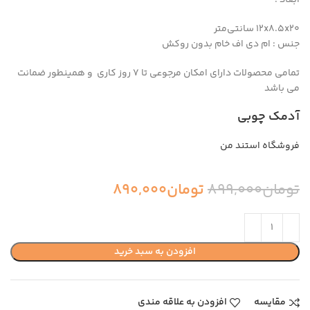
ابعاد :
۱۲x۸.۵x۲۰ سانتی‌متر
جنس : ام دی اف خام بدون روکش
تمامی محصولات دارای امکان مرجوعی تا 7 روز کاری و همینطور ضمانت
می باشد
آدمک چوبی
فروشگاه استند من
تومان
899,000
تومان
890,000
افزودن به سبد خرید
مقایسه
افزودن به علاقه مندی