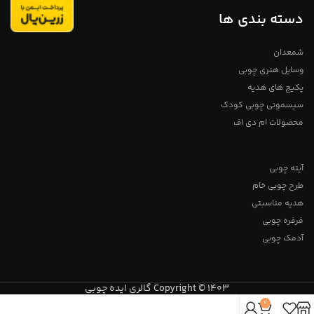
دسته بندی ها
فروشگاه استند من
برای اطلاعات
بیشتر از طریق دایرکت و یا به شماره
09357478096 از طریق واتساپ و
تلگرام پیام بدید لطفا توجه داشته
شمعدان
باشید که به دلیل اختصاصی و دست
ساز بودن مجموعه های چوبی
وسایل هنری چوبی
خریداری شده لزومآ عینآ مانند شکل
مشابه در تصویر نیست و ممکن
پکیج های هدیه
است در ابعاد بسیار کم متفاوت
باشند، ما سعی می کنم برای آسان
سیسمونی چوبی کودک
شدن رنگ آمیزی توسط شما از چوب
محصولات ام دی اف
های روشن و باکیفیت استفاده کنیم
تمامی محصولات دارای ضمانت ۱ ساله
میباشد
آینه چوبی
طرح چوبی خام
هدیه مناسبتی
فرفره چوبی
آدمک چوبی
Copyright © 1403 گالری ایده چوبی
0