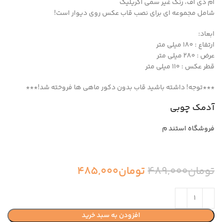
ام دی اف، رنگ غیر سمی اکریلیک
شامل مجموعه ای برای نصب قاب عکس روی دیوار است!
ابعاد:
ارتفاع : 180 میلی متر
عرض : 280 میلی متر
قطر عکس : 110 میلی متر
***توجه! داشته باشید قاب بدون دکور ماهی ها فروخته شد!***
آدمک چوبی
فروشگاه استند م
تومان
489,000
تومان
485,000
افزودن به سبد خرید