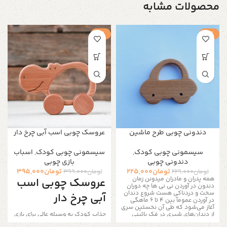
محصولات مشابه
-1%
-2%
دندونی چوبی طرح ماشین
عروسک چوبی اسب آبی چرخ دار
سیسمونی چوبی کودک
,
سیسمونی چوبی کودک
,
اسباب
دندونی چوبی
بازی چوبی
تومان
225,000
تومان
395,000
تومان
229,000
تومان
399,000
همه پدران و مادران میدونن زمان
عروسک چوبی اسب
دندون در آوردن نی نی ها چه دوران
سخت و دردناکی هست شروع دندان
آبی چرخ دار
در آوردن عمومآ بین ۴ تا ۶ ماهگی
آغاز می‌شود که طی آن نخستین سری
از دندان‌های شیری در فک پائینی
جذاب کودک یه وسیله عالی برای بازی
بیرون می‌آید. اما در برخی مواقع،
کودکان و دکوری اتاق کودک ۱ عدد