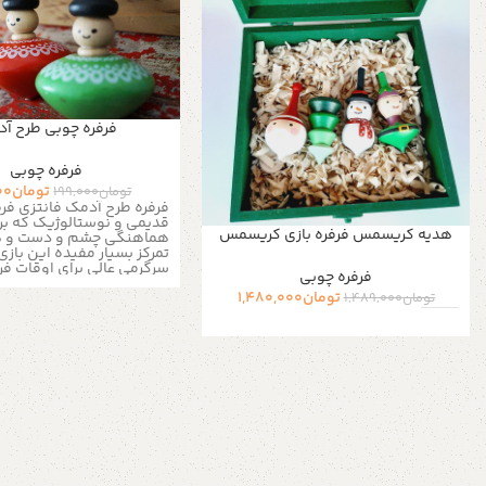
فرفره چوبی طرح آ
فرفره چوبی
تومان
00
تومان
199,000
فرفره طرح آدمک فانتزی فرف
قدیمی و نوستالوژیک که بر
هدیه کریسمس فرفره بازی کریسمس
هماهنگی چشم و دست و ه
تمرکز بسیار مفیده این بازی
سرگرمی عالی برای اوقات 
فرفره چوبی
خصوصیات محصول : رنگ بدن
تومان
1,480,000
روشن جنس بدنه : چوب انداز
تومان
1,489,000
ارتفاع محص
قطر فرفره: 3 الی
محصول : نوع محصول: استان
پایه: چوب برای اطلاعات بیشت
دایرکت و یا 
از طریق واتساپ و تلگرام پی
لطفا توجه داشته باشید که 
اختصاصی و دست ساز بودن 
چوبی خریداری شده لزوما فر
تصویر نیست. ممکن است ب
متفاوت باشد، ما سعی می 
آسان شدن رنگ آمیزی توسط