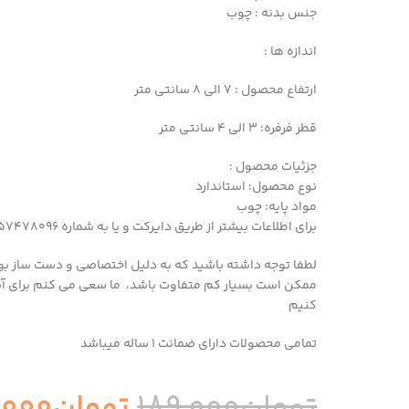
جنس بدنه : چوب
اندازه ها :
ارتفاع محصول : 7 الی 8 سانتی متر
قطر فرفره: 3 الی 4 سانتی متر
جزئیات محصول :
نوع محصول: استاندارد
مواد پایه: چوب
برای اطلاعات بیشتر از طریق دایرکت و یا به شماره 09357478096 از طریق واتساپ و تلگرام پیام بدید
لطفا توجه داشته باشید که به دلیل اختصاصی و دست ساز بو
ممکن است بسیار کم متفاوت باشد، ما سعی می کنم برای آ
کنیم
تمامی محصولات دارای ضمانت ۱ ساله میباشد
تومان
189,000
تومان
,000