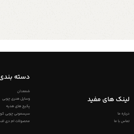
چوب های روشن و باکیفیت
ساله میباشد
دسته بندی 
شمعدان
لینک های مفید
وسایل هنری چوبی
پکیج های هدیه
درباره ما
سیسمونی چوبی کو
تماس با ما
محصولات ام دی اف