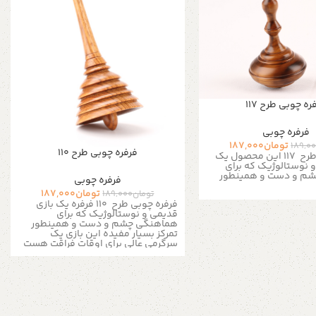
ره چوبی طرح 117
فرفره چوبی
تومان
187,000
189,0
فرفره چوبی طرح 110
فرفره چوبی طرح 117 این محصول یک
و نوستالوژیک که برای
م و دست و همینطور
فرفره چوبی
تومان
187,000
تومان
189,000
فرفره چوبی طرح 110 فرفره یک بازی
قدیمی و نوستالوژیک که برای
هماهنگی چشم و دست و همینطور
تمرکز بسیار مفیده این بازی یک
سرگرمی عالی برای اوقات فراقت هست
خصوصیات محصول : رنگ بدنه : چوب
روشن جنس بدنه : چوب اندازه ها :
ارتفاع محصول : 7 الی 8 سانتی متر قطر
فرفره: 3 الی 4 سانتی متر جزئیات
محصول : نوع محصول: استاندارد مواد
پایه: چوب برای اطلاعات بیشتر از طریق
دایرکت و یا به شماره 09357478096