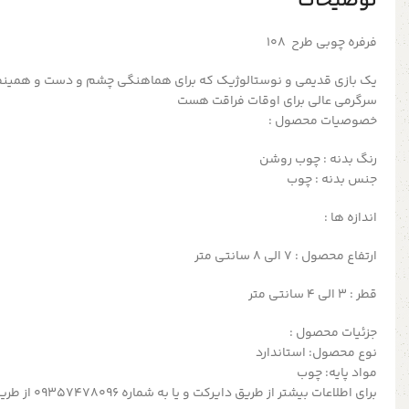
توضیحات
فرفره چوبی طرح 108
یک بازی قدیمی و نوستالوژیک که برای هماهنگی چشم و دست و همینطور
سرگرمی عالی برای اوقات فراقت هست
خصوصیات محصول :
رنگ بدنه : چوب روشن
جنس بدنه : چوب
اندازه ها :
ارتفاع محصول : 7 الی 8 سانتی متر
قطر : 3 الی 4 سانتی متر
جزئیات محصول :
نوع محصول: استاندارد
مواد پایه: چوب
برای اطلاعات بیشتر از طریق دایرکت و یا به شماره 09357478096 از طریق واتساپ و تلگرام پیام بدید