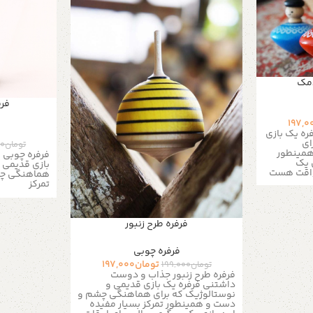
دمک
فرف
197,0
ره یک بازی
ای
تومان
00
مینطور
 یک
بازی قدیمی 
فراقت هست
هماهنگی چش
ه : چوب
تمرکز
ه ها :
ول : 9 الی 10 سانتی متر
 4 سانتی متر جزئیات
دارد مواد
فرفره طرح زنبور
ر از طریق
به شماره 09357478096
فرفره چوبی
ام بدید
به دلیل
تومان
197,000
تومان
199,000
فرفره های
فرفره طرح زنبور جذاب و دوست
فره های در
داشتنی فرفره یک بازی قدیمی و
سیار کم
نوستالوژیک که برای هماهنگی چشم و
کنم برای
دست و همینطور تمرکز بسیار مفیده
 شما از