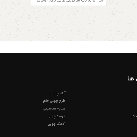
این بازی یک سرگرمی عالی برای اوقات
 استفاده
فراقت هست خصوصیات محصول : رنگ
کنیم تمامی محصولات دارای ضمانت ۱
بدنه : چوب روشن جنس بدنه : چوب
اندازه ها : ارتفاع محصول : 7 الی 8
سانتی متر قطر فرفره: 3 الی 4 سانتی
متر جزئیات محصول : نوع محصول:
استاندارد مواد پایه: چوب برای اطلاعات
بیشتر از طریق دایرکت و یا به شماره
09357478096 از طریق واتساپ و
تلگرام پیام بدید لطفا توجه داشته
باشید که به دلیل اختصاصی و دست
ساز بودن فرفره های چوبی خریداری
شده لزوما فرفره های در تصویر نیست.
ممکن است بسیار کم متفاوت باشد،
ما سعی می کنم برای آسان شدن رنگ
آمیزی توسط شما از چوب های روشن
و باکیفیت استفاده کنیم تمامی
محصولات دارای ضمانت ۱ ساله میباشد
ها
آینه چوبی
طرح چوبی خام
هدیه مناسبتی
دک
فرفره چوبی
آدمک چوبی