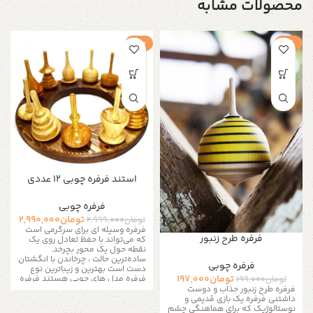
محصولات مشابه
-1%
حراج
استند فرفره چوبی 12 عددی
فرفره چوبی
تومان
2,990,000
تومان
2,999,000
فرفره وسیله ای برای سرگرمی است
فرفره طرح زنبور
که می‌تواند با حفظ تعادل روی یک
نقطه حول یک محور بچرخد.
ساده‌ترین حالت ، چرخاندن با انگشتان
فرفره چوبی
دست است بهترین و زیباترین نوع
تومان
197,000
فرفره مدل های چوبی هستند فرفره
تومان
199,000
های جادوئی از جنس چوب و به صورت
فرفره طرح زنبور جذاب و دوست
کاملآ دستی ساخته شده و یک کار
داشتنی فرفره یک بازی قدیمی و
هنری زیبا نیز هست لذت نگاه کردن
نوستالوژیک که برای هماهنگی چشم