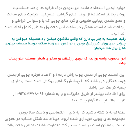
موارد ایمنی استفاده مانند تیز نبودن نوک فرفره ها و ضد حساسیت
بودن بخاطر استفاده از روغن های گیاهی، همچنین کیفیت بالای ساخت
و محو نشدن زیبایی طبیعی و گره های چوبی که با وسواس خراطی و
پرداخت شده است، همگی در ساخت این محصول به طور کامل لحاظ شده
اند. اب …
رفیقا همیشه یه چیزایی دارن که وقتی نگاشون میکنن یاد همدیگه میوفتن یه
چیزایی بوی روزای کنار رفیق بودن رو تو ذهن آدم زنده میکنه دوستا همیشه بهترین
ها رو برای هم میخوان
این مجموعه واسه روزاییه که دوری از رفیقت رو میخوای یادش همیشه جلو چشات
باشه
این استند چوبی از جنس چوب راش درجه ۱ و ۳ عدد فرفره چوبی از جنس
چوب جتگلی می باشد که با پوشش گیاهی روکش شده است و دارای
جعبه کرافت می باشد
برای اطلاعات بیشتر از طریق دایرکت و یا به شماره 09357478096 از
طریق واتساپ و تلگرام پیام بدید
لطفا توجه داشته باشید که به دلیل اختصاصی و دست ساز بودن
مجموعه های چوبی خریداری شده لزومآ عینآ مانند شکل مشابه در تصویر
نیست و ممکن است در ابعاد بسیار کم متفاوت باشند، تمامی محصولات