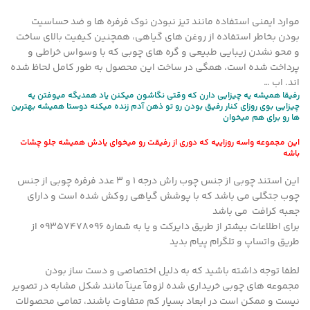
موارد ایمنی استفاده مانند تیز نبودن نوک فرفره ها و ضد حساسیت
بودن بخاطر استفاده از روغن های گیاهی، همچنین کیفیت بالای ساخت
و محو نشدن زیبایی طبیعی و گره های چوبی که با وسواس خراطی و
پرداخت شده است، همگی در ساخت این محصول به طور کامل لحاظ شده
اند. اب …
رفیقا همیشه یه چیزایی دارن که وقتی نگاشون میکنن یاد همدیگه میوفتن یه
چیزایی بوی روزای کنار رفیق بودن رو تو ذهن آدم زنده میکنه دوستا همیشه بهترین
ها رو برای هم میخوان
این مجموعه واسه روزاییه که دوری از رفیقت رو میخوای یادش همیشه جلو چشات
باشه
این استند چوبی از جنس چوب راش درجه ۱ و ۳ عدد فرفره چوبی از جنس
چوب جتگلی می باشد که با پوشش گیاهی روکش شده است و دارای
جعبه کرافت می باشد
برای اطلاعات بیشتر از طریق دایرکت و یا به شماره 09357478096 از
طریق واتساپ و تلگرام پیام بدید
لطفا توجه داشته باشید که به دلیل اختصاصی و دست ساز بودن
مجموعه های چوبی خریداری شده لزومآ عینآ مانند شکل مشابه در تصویر
نیست و ممکن است در ابعاد بسیار کم متفاوت باشند، تمامی محصولات