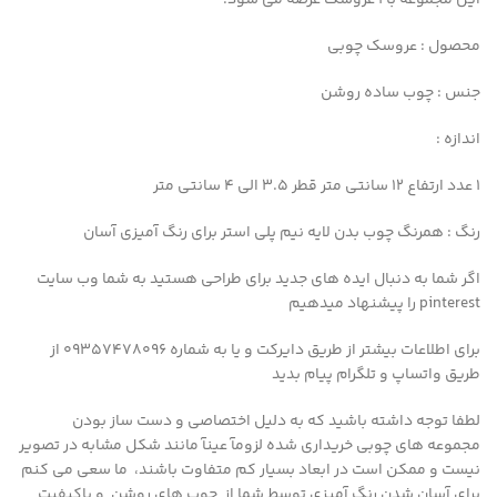
این مجموعه با ۱ عروسک عرضه می شود.
محصول : عروسک چوبی
جنس : چوب ساده روشن
اندازه :
۱ عدد ارتفاع ۱۲ سانتی متر قطر 3.5 الی 4 سانتی متر
رنگ : همرنگ چوب بدن لایه نیم پلی استر برای رنگ آمیزی آسان
اگر شما به دنبال ایده های جدید برای طراحی هستید به شما وب سایت
pinterest را پیشنهاد میدهیم
برای اطلاعات بیشتر از طریق دایرکت و یا به شماره 09357478096 از
طریق واتساپ و تلگرام پیام بدید
لطفا توجه داشته باشید که به دلیل اختصاصی و دست ساز بودن
مجموعه های چوبی خریداری شده لزومآ عینآ مانند شکل مشابه در تصویر
نیست و ممکن است در ابعاد بسیار کم متفاوت باشند، ما سعی می کنم
برای آسان شدن رنگ آمیزی توسط شما از چوب های روشن و باکیفیت