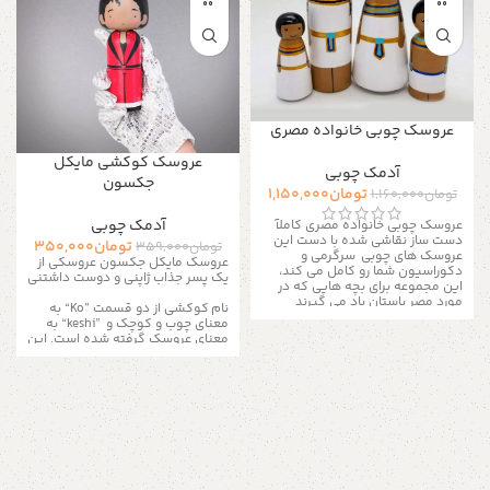
عروسک چوبی خانواده مصری
عروسک کوکشی مایکل
آدمک چوبی
جکسون
تومان
1,150,000
تومان
1,160,000
آدمک چوبی
عروسک چوبی خانواده مصری کاملآ
دست ساز نقاشی شده با دست
این
تومان
350,000
تومان
359,000
عروسک های چوبی سرگرمی و
عروسک مایکل جکسون عروسکی از
دکوراسیون شما رو کامل می کند،
یک پسر جذاب ژاپنی و دوست داشتنی
این مجموعه برای بچه هایی که در
مورد مصر باستان یاد می گیرند
نام کوکشی از دو قسمت
“Ko”
به
مناسب است.
آنها یک اسباب بازی
معنای چوب و کوچک و
“keshi”
به
تخیلی بزرگ هستند، فرزند شما می
معنای عروسک گرفته شده است. این
تواند ساعت های بازی با این عروسک
عروسک ها اولین بار به دست
ها را به هم بزند.
این مجموعه با 4
صنعتگران زائو ساخته شده است. این
عروسک عرضه می شود.
محصول :
روش منحصر به فرد عروسک سازی به
عروسک چوبی جنس : چوب ساده
سرعت تا منطقه توهوکو که یک
روشن اندازه : طول ۸ الی ۹ سانتی متر
منطقه دارای چشمه های آبگرم است،
عرض ۳ الی ۴ سانتی متر رنگ :
گسترش یافت. بررسی ها نشان می
نقاشی شده با لایه نیم پلی استر برای
دهد که اولین عروسک های کوکشی
رنگ آمیزی آسان برای اطلاعات بیشتر
در حدود سال های ۱۶۰۰تا ۱۸۶۸
از طریق دایرکت و یا به شماره
میلادی ساخته شده و به بازدید
09357478096 از طریق واتساپ و