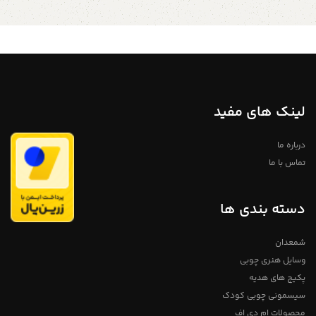
کنندگان و توریست ها ی چشمه های
تلگرام پیام بدید لطفا توجه داشته
آب گرم در شمال شرقی ژاپن فروخته
باشید که به دلیل اختصاصی و دست
می شدند.
ساز بودن مجموعه های چوبی
خریداری شده لزومآ عینآ مانند شکل
سازنده کوکشی احساسات خود را با
مشابه در تصویر نیست و ممکن
هر یک از خلاقیت های چوبی دست
است در ابعاد بسیار کم متفاوت
ساز خود بیان می کند. فرم هنری
باشند، تمامی محصولات دارای ضمانت
کوکشی مبتنی بر اصل بیان زیبایی از
۱ ساله میباشد
فروشگاه استند من
طریق سادگی است .عروسک های
آویز کریسمس چوبی
چوبی ژاپنی کوکشی به سرعت به یکی
از اسباب بازی های کلکسیونی و
سوغاتی ژاپن تبدیل شد.
لینک های مفید
محصول : عروسک چوبی طراحی شده
جنس : چوب طراحی شده اندازه : طول
13 سانتی متر عرض 4 الی 5 سانتی
درباره ما
متر رنگ : همرنگ چوب با لایه نیم پلی
تماس با ما
استر اگر شما به دنبال ایده های
جدید برای طراحی هستید به شما وب
سایت pinterest را پیشنهاد میدهیم
برای اطلاعات بیشتر از طریق دایرکت و
یا به شماره 09357478096 از طریق
دسته بندی ها
واتساپ و تلگرام پیام بدید لطفا توجه
داشته باشید که به دلیل اختصاصی و
دست ساز بودن مجموعه های چوبی
شمعدان
خریداری شده لزومآ عینآ مانند شکل
مشابه در تصویر نیست و ممکن
وسایل هنری چوبی
است در ابعاد بسیار کم متفاوت
باشند، ما سعی می کنم از چوب های
پکیج های هدیه
روشن و باکیفیت استفاده کنیم
تمامی محصولات دارای ضمانت ۱ ساله
سیسمونی چوبی کودک
میباشد
فروشگاه استند من
آویز
کریسمس چوبی
محصولات ام دی اف