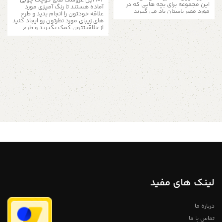
102 این عروسک های کوچک چوبی
این مجموعه برای بچه هایی که در
آماده هستند تا رنگ آمیزی مورد
مورد مصر باستان یاد می گیرند
علاقه خودتون را انجام بدید و طرح
مناسب است.
آنها یک اسباب بازی
های زیبای مورد نظرتون رو ایجاد کنید
تخیلی بزرگ هستند، فرزند شما می
از خلاقیتتون کمک بگیرید و طرح
تواند ساعت های بازی با این عروسک
رنگی مخصوص به خودتون رو ایجاد
ها را به هم بزند.
این عروسک های
کنید این مجموعه با 10 عروسک
قیچی قبیله ای یک اسباب بازی فوق
عرضه می شود. محصول : عروسک
العاده است، و برای دکوراسیون
بسیار
چوبی جنس : چوب ساده روشن اندازه
زیبا و متفاوت هست
این مجموعه با
: طول 13 سانتی متر عرض 4 الی 5
5 عروسک عرضه می شود.
محصول :
سانتی متر رنگ : همرنگ چوب بدن
عروسک چوبی جنس : چوب ساده
لایه نیم پلی استر برای رنگ آمیزی
روشن اندازه : طول ۸ الی ۹ سانتی متر
آسان اگر شما به دنبال ایده های
عرض ۳ الی ۴ سانتی متر رنگ :
جدید برای طراحی هستید به شما وب
نقاشی شده با لایه نیم پلی استر برای
سایت pinterest را پیشنهاد میدهیم
رنگ آمیزی آسان برای اطلاعات بیشتر
برای اطلاعات بیشتر از طریق دایرکت و
از طریق دایرکت و یا به شماره
یا به شماره 09357478096 از طریق
09357478096 از طریق واتساپ و
واتساپ و تلگرام پیام بدید لطفا توجه
تلگرام پیام بدید لطفا توجه داشته
داشته باشید که به دلیل اختصاصی و
باشید که به دلیل اختصاصی و دست
دست ساز بودن مجموعه های چوبی
ساز بودن مجموعه های چوبی
خریداری شده لزومآ عینآ مانند شکل
خریداری شده لزومآ عینآ مانند شکل
مشابه در تصویر نیست و ممکن
مشابه در تصویر نیست و ممکن
است در ابعاد بسیار کم متفاوت
است در ابعاد بسیار کم متفاوت
باشند، ما سعی می کنم برای آسان
باشند، ما سعی می کنم برای آسان
شدن رنگ آمیزی توسط شما از چوب
شدن رنگ آمیزی توسط شما از چوب
های روشن و باکیفیت استفاده کنیم
های روشن و باکیفیت استفاده کنیم
لینک های مفید
تمامی محصولات دارای ضمانت ۱ ساله
تمامی محصولات دارای ضمانت ۱ ساله
میباشد
میباشد
لانه چوبی پرنده
آدمک چوبی
درباره ما
فروشگاه استند من
فروشگاه استند من
تماس با ما