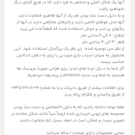
آنها یک شکل اصلی و منحصر به فرد دارند که در هیچ کجای دیگر
نخواهید یافت.
و به دلیل دست ساز بودن هر یک از آنها ظاهری متفاوت دارند
آنها مدل موهای خاصی دارند و ژانرهای مختلفی دارند در أنها از
رنگهای پر جنب و جوش استفاده شده که قطعآ لذت می برید
ارتفاع : ۸ الی ۹سانتی متر
قطر : ۳ الی ۴ سانتی متر
از نظر سن توصیه شده ، زیر نظر یک بزرگسال استفاده شود. این
محصول به عنوان اسباب بازی جویدنی یا برای به دهان انداختن
مناسب نیست.
اگر شما به دنبال ایده های جدید برای طراحی صورت عروسک ها
هستید به شما وب سایت pinterest را پیشنهاد میدهیم
برای اطلاعات بیشتر از طریق دایرکت و یا به شماره 09357478096
از طریق واتساپ و تلگرام پیام بدید
لطفا توجه داشته باشید که به دلیل اختصاصی و دست ساز بودن
مجموعه های چوبی خریداری شده لزومآ عینآ مانند شکل مشابه در
تصویر نیست و ممکن است در ابعاد بسیار کم متفاوت باشند
تمامی محصولات دارای ضمانت ۱ ساله میباشد