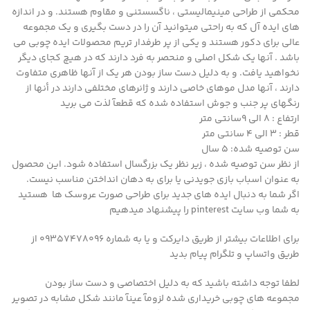
محکمی از طراحی مینیمالیستی ، ناگسستنی و مقاوم هستند. و در اندازه
های ایده آل که به راحتی میتوانید آن را در دست بگیری و یک مجموعه
عالی برای دکور هستند و یکی از پر طرفدار تریم محصولات ایده چوبی می
باشد . آنها یک شکل اصلی و منحصر به فرد دارند که در هیچ کجای دیگر
نخواهید یافت. و به دلیل دست ساز بودن هر یک از آنها ظاهری متفاوت
دارند ، آنها مدل موهای خاصی دارند و ژانرهای مختلفی دارند در أنها از
رنگهای پر جنب و جوش استفاده شده که قطعآ لذت می برید
ارتفاع : ۸ الی ۹سانتی متر
قطر : ۳ الی ۴ سانتی متر
سن توصیه شده: ۵ سال
از نظر سن توصیه شده ، زیر نظر یک بزرگسال استفاده شود. این محصول
به عنوان اسباب بازی جویدنی یا برای به دهان انداختن مناسب نیست.
اگر شما به دنبال ایده های جدید برای طراحی صورت عروسک ها هستید
به شما وب سایت pinterest را پیشنهاد میدهیم
برای اطلاعات بیشتر از طریق دایرکت و یا به شماره 09357478096 از
طریق واتساپ و تلگرام پیام بدید
لطفا توجه داشته باشید که به دلیل اختصاصی و دست ساز بودن
مجموعه های چوبی خریداری شده لزومآ عینآ مانند شکل مشابه در تصویر