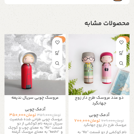
محصولات مشابه
-3%
-1%
دو عدد عروسک طرح دار زوج
عروسک چوبی سریال ندیمه
جهانگرد
آدمک چوبی
آدمک چوبی
تومان
350,000
تومان
359,000
عروسک چوبی طراحی شده شخصیت
تومان
700,000
تومان
709,000
سریال ندیمه نام کوکشی از دو
عروسک طرح دار زوج جهانگرد
قسمت “Ko” به معنای چوب و کوچک
و “keshi” به معنای عروسک گرفته
نام کوکشی از دو قسمت
“Ko”
به