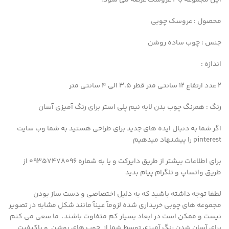
این مجموعه با ۲ عروسک عرضه می شود.
محصول : عروسک چوبی
جنس : چوب ساده روشن
اندازه :
۲ عدد ارتفاع ۱۲ سانتی متر قطر 3.5 الی 4 سانتی متر
رنگ : همرنگ چوب بدن لایه نیم پلی استر برای رنگ آمیزی آسان
اگر شما به دنبال ایده های جدید برای طراحی هستید به شما وب سایت
pinterest را پیشنهاد میدهیم
برای اطلاعات بیشتر از طریق دایرکت و یا به شماره 09357478096 از
طریق واتساپ و تلگرام پیام بدید
لطفا توجه داشته باشید که به دلیل اختصاصی و دست ساز بودن
مجموعه های چوبی خریداری شده لزومآ عینآ مانند شکل مشابه در تصویر
نیست و ممکن است در ابعاد بسیار کم متفاوت باشند، ما سعی می کنم
برای آسان شدن رنگ آمیزی توسط شما از چوب های روشن و باکیفیت