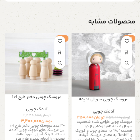
محصولات مشابه
-1%
-3%
عروسک چوبی دختر طرح 101
عروسک چوبی سریال ندیمه
آدمک چوبی
آدمک چوبی
تومان
3,450,000
تومان
350,000
تومان
359,000
تومان
3,400,000
عروسک چوبی طراحی شده شخصیت
30 عدد عروسک چوبی دختر طرح 101
سریال ندیمه نام کوکشی از دو
این عروسک های کوچک چوبی آماده
قسمت “Ko” به معنای چوب و کوچک
هستند تا رنگ آمیزی مورد علاقه
و “keshi” به معنای عروسک گرفته
خودتون را انجام بدید و طرح های
شده است. این عروسک ها اولین بار