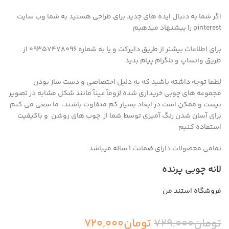
اگر شما به دنبال ایده های جدید برای طراحی هستید به شما وب سایت
pinterest را پیشنهاد میدهیم
برای اطلاعات بیشتر از طریق دایرکت و یا به شماره 09357478096 از
طریق واتساپ و تلگرام پیام بدید
لطفا توجه داشته باشید که به دلیل اختصاصی و دست ساز بودن
مجموعه های چوبی خریداری شده لزومآ عینآ مانند شکل مشابه در تصویر
نیست و ممکن است در ابعاد بسیار کم متفاوت باشند، ما سعی می کنم
برای آسان شدن رنگ آمیزی توسط شما از چوب های روشن و باکیفیت
استفاده کنیم
تمامی محصولات دارای ضمانت ۱ ساله میباشد
لانه چوبی پرنده
فروشگاه استند من
تومان
729,000
تومان
720,000