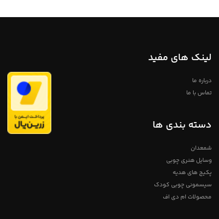
هر یک از خلاقیت های چوبی دست
خریداری شده لزومآ عینآ مانند شکل
ساز خود بیان می کند. فرم هنری
مشابه در تصویر نیست و ممکن
کوکشی مبتنی بر اصل بیان زیبایی از
است در ابعاد بسیار کم متفاوت
طریق سادگی است .عروسک های
باشند، تمامی محصولات دارای ضمانت
چوبی ژاپنی کوکشی به سرعت به یکی
۱ ساله میباشد
فروشگاه استند من
از اسباب بازی های کلکسیونی و
آویز کریسمس چوبی
سوغاتی ژاپن تبدیل شد.
لینک های مفید
محصول : عروسک چوبی طراحی شده
جنس : چوب طراحی شده اندازه : طول
13 سانتی متر عرض 4 الی 5 سانتی
متر رنگ : همرنگ چوب با لایه نیم پلی
درباره ما
استر اگر شما به دنبال ایده های
جدید برای طراحی هستید به شما وب
تماس با ما
سایت pinterest را پیشنهاد میدهیم
برای اطلاعات بیشتر از طریق دایرکت و
یا به شماره 09357478096 از طریق
واتساپ و تلگرام پیام بدید لطفا توجه
دسته بندی ها
داشته باشید که به دلیل اختصاصی و
دست ساز بودن مجموعه های چوبی
خریداری شده لزومآ عینآ مانند شکل
مشابه در تصویر نیست و ممکن
شمعدان
است در ابعاد بسیار کم متفاوت
باشند، تمامی محصولات دارای ضمانت
وسایل هنری چوبی
۱ ساله میباشد
فروشگاه استند من
پکیج های هدیه
آویز کریسمس چوبی
سیسمونی چوبی کودک
محصولات ام دی اف