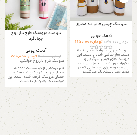
عروسک چوبی خانواده مصری
دو عدد عروسک طرح دار زوج
آدمک چوبی
جهانگرد
تومان
1,150,000
تومان
1,160,000
آدمک چوبی
عروسک چوبی خانواده مصری کاملآ
دست ساز نقاشی شده با دست
این
تومان
700,000
تومان
709,000
عروسک های چوبی سرگرمی و
عروسک طرح دار زوج جهانگرد
دکوراسیون شما رو کامل می کند،
این مجموعه برای بچه هایی که در
نام کوکشی از دو قسمت
“Ko”
به
مورد مصر باستان یاد می گیرند
معنای چوب و کوچک و
“keshi”
به
مناسب است.
آنها یک اسباب بازی
معنای عروسک گرفته شده است. این
تخیلی بزرگ هستند، فرزند شما می
عروسک ها اولین بار به دست
تواند ساعت های بازی با این عروسک
صنعتگران زائو ساخته شده است. این
ها را به هم بزند.
این مجموعه با 4
روش منحصر به فرد عروسک سازی به
عروسک عرضه می شود.
محصول :
سرعت تا منطقه توهوکو که یک
عروسک چوبی جنس : چوب ساده
منطقه دارای چشمه های آبگرم است،
روشن اندازه : طول ۸ الی ۹ سانتی متر
گسترش یافت. بررسی ها نشان می
عرض ۳ الی ۴ سانتی متر رنگ :
دهد که اولین عروسک های کوکشی
نقاشی شده با لایه نیم پلی استر برای
در حدود سال های ۱۶۰۰تا ۱۸۶۸
رنگ آمیزی آسان برای اطلاعات بیشتر
میلادی ساخته شده و به بازدید
از طریق دایرکت و یا به شماره
کنندگان و توریست ها ی چشمه های
09357478096 از طریق واتساپ و
آب گرم در شمال شرقی ژاپن فروخته
تلگرام پیام بدید لطفا توجه داشته
می شدند.
باشید که به دلیل اختصاصی و دست
سازنده کوکشی احساسات خود را با
ساز بودن مجموعه های چوبی