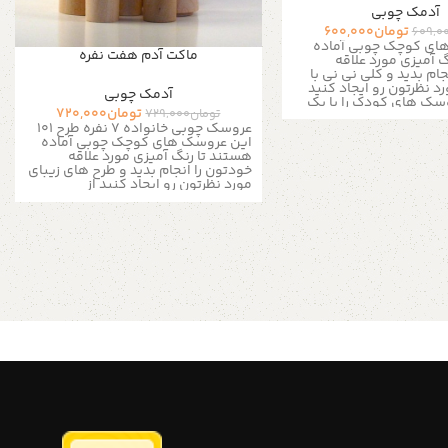
آدمک چوبی
تومان
600,000
609,0
های کوچک چوبی آماده
ماکت آدم هفت نفره
 آمیزی مورد علاقه
جام بدید و کلی نی نی با
رد نظرتون رو ایجاد کنید
آدمک چوبی
وسک های کودک را با یک
تومان
720,000
تومان
729,000
ه ارمغان می آورد و به
عروسک چوبی خانواده 7 نفره طرح 101
 می دهد تا آنها را
این عروسک های کوچک چوبی آماده
د. تمام قطعات صاف و
هستند تا رنگ آمیزی مورد علاقه
ن رسید.
خودتون را انجام بدید و طرح های زیبای
ن کمک بگیرید و طرح های
مورد نظرتون رو ایجاد کنید از
دتون رو ایجاد کنید
این
خلاقیتتون کمک بگیرید و طرح رنگی
هار عروسک عرضه می
مخصوص به خودتون رو ایجاد کنید این
: عروسک چوبی جنس :
مجموعه با ۲ عروسک عرضه می شود.
چوب ساده روشن اندازه : طول ۹
محصول : عروسک چوبی جنس : چوب
سانتی متر عرض ۳ الی ۴ سانتی متر
ساده روشن اندازه کلی : طول ۹ سانتی
چوب بدن لایه نیم پلی
متر عرض ۳ الی ۴ سانتی متر پدر :طول
گ آمیزی آسان اگر شما به
۹ سانتی متر عرض ۳ الی ۴ سانتی متر
ای جدید برای طراحی
مادر :طول ۸ سانتی متر عرض ۳ الی ۴
هستید به شما وب سایت pinterest را
سانتی متر دختر :طول ۷ سانتی متر
هیم برای اطلاعات بیشتر
عرض ۳ الی ۴ سانتی متر پسر: طول ۶
کت و یا به شماره
سانتی متر عرض ۳ الی ۴ سانتی متر
09357478096 از طریق واتساپ و
نوه پسر : ۵ سانتی متر عرض ۳ الی ۴
بدید لطفا توجه داشته
سانتی متر نوه دختر : ۵ سانتی متر
 دلیل اختصاصی و دست
عرض ۳ الی ۴ سانتی متر کودک:طول ۴
موعه های چوبی خریداری
سانتی متر عرض ۲ الی ۳ سانتی متر
نآ مانند شکل مشابه در
رنگ : همرنگ چوب بدن لایه نیم پلی
و ممکن است در ابعاد
استر برای رنگ آمیزی آسان اگر شما به
فاوت باشند، ما سعی می
دنبال ایده های جدید برای طراحی
ان شدن رنگ آمیزی توسط