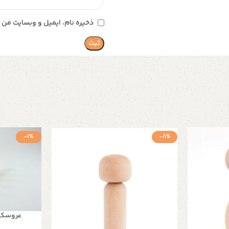
ذخیره نام، ایمیل و وبسایت من د
-1%
-8%
عروسک چ