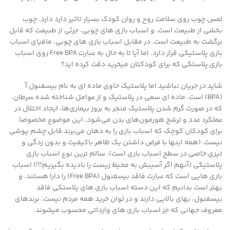
لمس چوب روی سلامت روح و روان کودک بسیار تاثیر دارد دارد. چوب
بخشی از طبیعت است. و اسباب بازی های چوبی، جزئی از طبیعت که قابل
برگشت به طبیعت است. در مقابل اسباب بازی های چوبی، مافیای اسباب
بازی پلاستیکی قرار دارد. اما آیا تا به حال به عبارت Free BPA روی اسباب
بازی پلاستکی که برای کودکتان میخرید دقت کرده اید؟
شاید در جریان نباشید اما پلاستیک حاوی ماده ای به نام بیسفنول آ
(BPA) است. ماده ای سمی در پلاستیک و از عوامل شناخته شده سرطان،
که در صورت گرم شدن پلاستیک منجر به بروز بیماری‌ها، ایجاد اختلال در
عملکرد غدد و ترشح هورمون‌های بدن می‌شود. این موضوع مخصوصا
برای کودکان کوچک که اسباب‌ بازی را به دهان می‌برند قابل چشم پوشی
نیست. (همه اینها با فرض داشتن یک ظاهر باکیفیت و بدون زدگی و
تیزی خاصی در سطح اسباب بازی است). سالم ترین نوع اسباب بازی
پلاستیکی (آنهم اگر آسیبش به محیط زیست را نادیده بگیریم!!!) اسباب
بازی هایی است که عبارت فاقد بیسفنول (Free BPA) را دارا هستند. و
بهتر است بدانیم که این دسته اسباب بازی های پلاستکی فاقد
بیسفنول، بهای بالایی دارند و در توان خرید همه مردم نیست. برندهای
معروف جهانی که جز اسباب بازی های وارداتی محسوب میشوند.