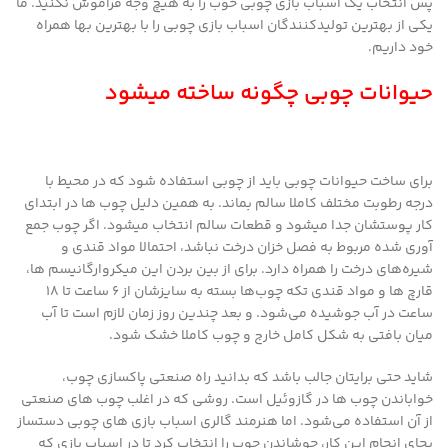
پس انتخاب یک اسباب بازی چوبی خوب را به هیچ وجه فراموش نکنید. ما
یکی از بهترین تولیدکنندگان اسباب بازی چوبی را با بهترین بها همراه
خود داریم.
حیوانات چوبی چگونه ساخته میشود
برای ساخت حیوانات چوبی باید از چوبی استفاده شود که در محیط با
درجه رطوبت مختلف کاملا سالم بماند. به همین دلیل چوب ها در ابتدای
کار پوستشان جدا میشود و قطعات سالم انتخاب میشود. اگر چوب جمع
آوری شده مربوط به فصل خزان درخت نباشد، احتمالا مواد قندی و
شیره‌های درخت را همراه دارد. برای از بین بردن این میکروارگانیسم ها،
قارچ ها و مواد قندی تکه چوب‌ها بسته به سایزشان از 6 ساعت تا 18
ساعت در آب جوشیده می‌شود. و بعد چندین روز زمان لازم است تا آب
میان بافتی به شکل کامل خارج و چوب کاملا خشک شود.
شاید حتی برایتان جالب باشد که بدانید راه صنعتی پاکسازی چوب،
خواباندن چوب ها در گازوئیل است. روشی که در اغلب چوب های صنعتی
از آن استفاده می‌شود. اما هنرمند گالری اسباب بازی های چوبی دستساز
بجای انجام این کار، جوشاندن چوب را انتخاب کرد تا در اسباب بازی که