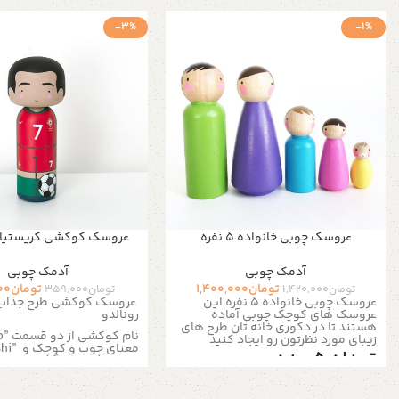
-3%
-1%
عروسک چوبی خانواده ۵ نفره
عروسک کوکشی کریستیانو
آدمک چوبی
آدمک چوبی
تومان
1,400,000
تومان
00
تومان
1,420,000
تومان
359,000
عروسک چوبی خانواده ۵ نفره این
عروسک کوکشی طرح جذاب 
عروسک های کوچک چوبی آماده
رونالدو
هستند تا در دکوری خانه تان طرح های
نام کوکشی از دو قسمت
o”
زیبای مورد نظرتون رو ایجاد کنید
معنای چوب و کوچک و
shi”
تعداد ۵ عدد
معنای عروسک گرفته شده 
عروسک ها اولین بار به دس
صنعتگران زائو ساخته شده 
عروسک های چوبی زیبا در رنگ های