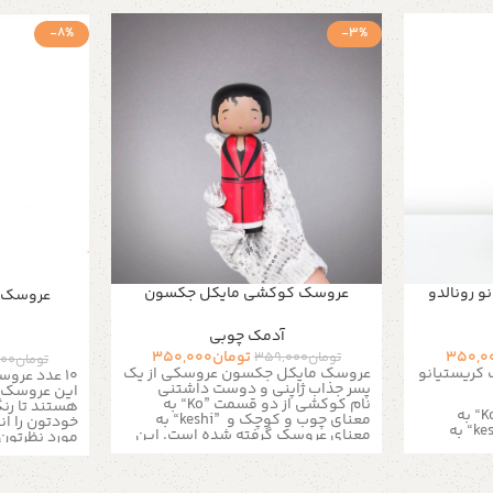
-8%
-3%
 رونالدو
عروسک کوکشی مایکل جکسون
عروسک ک
آدمک چوبی
350,0
تومان
350,000
تومان
359,000
تومان
000
کریستیانو
عروسک مایکل جکسون عروسکی از یک
پسر جذاب ژاپنی و دوست داشتنی
این عروسک 
نام کوکشی از دو قسمت
“Ko”
به
هستند تا رنگ
“K
به
معنای چوب و کوچک و
“keshi”
به
خودتون را ان
“ke
به
معنای عروسک گرفته شده است. این
مورد نظرتون 
است. این
عروسک ها اولین بار به دست
خلاقیتتون ک
ت
صنعتگران زائو ساخته شده است. این
مخصوص به خو
است. این
روش منحصر به فرد عروسک سازی به