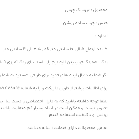
محصول : عروسک چوبی
جنس : چوب ساده روشن
اندازه :
۵ عدد ارتفاع ۵ الی ۱۰ سانتی متر قطر 3.5 الی 4 سانتی متر
رنگ : همرنگ چوب بدن لایه نیم پلی استر برای رنگ آمیزی آسا
اگر شما به دنبال ایده های جدید برای طراحی هستید به شما وب سایت pinterest را پی
برای اطلاعات بیشتر از طریق دایرکت و یا به شماره 09357478096 از طریق واتساپ و تلگرام پیام بدید
لطفا توجه داشته باشید که به دلیل اختصاصی و دست ساز بو
تصویر نیست و ممکن است در ابعاد بسیار کم متفاوت باشند
روشن و باکیفیت استفاده کنیم
تمامی محصولات دارای ضمانت ۱ ساله میباشد