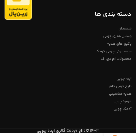
شماره 09357478096 از
به راحتی با یک پارچه مرطوب تمیز
شوند.
طریق واتساپ و تلگرام
دسته بندی ها
پیام بدید
لطفا توجه داشته باشید که به دلیل
شمعدان
اختصاصی و دست ساز بودن مجموعه
های چوبی خریداری شده لزومآ عینآ
وسایل هنری چوبی
مانند شکل مشابه در تصویر نیست و
ممکن است در ابعاد بسیار کم
پکیج های هدیه
متفاوت باشند، ما سعی می کنم برای
آسان شدن رنگ آمیزی توسط شما از
سیسمونی چوبی کودک
چوب های روشن و باکیفیت استفاده
کنیم
شما میتوانید از رنگ های پایه
محصولات ام دی اف
آب یا حتی ماژیک و یا مداد رنگی برای
ظراحی روی این محصولات استفاده
کنید و به راحتی برای این عروسک ها
برای بازی آماده می شوند و می توانند
آینه چوبی
به راحتی با یک پارچه مرطوب تمیز
شوند.
طرح چوبی خام
هدیه مناسبتی
فرفره چوبی
آدمک چوبی
Copyright © 1403 گالری ایده چوبی