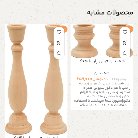
محصولات مشابه
-1%
-1%
شمعدان چوبی پارسا ۴۰۵
شمعدان
تومان
659,000
تومان
669,000
این شمعدان چوبی خاص و زیبا به
راحتی با هر دکوراسیونی همراه
میشود زیبایی ساده و طرح الهام
بخش زیبا فضایی متفاوت به
دکوراسیون شما میبخشد با استفاده
از شمعدان های چوبی و نور زیبای
شمع فضای رمانتیک و طبیعی را به
خانه اضافه کنید و در قلب خود خانه
خود آرامش ایجاد کنید با ایجاد
انحناهای ظریف ریتم طبیعت را
احساس کنید با لمس کردن این
محصول خاص آرامش را احساس
خواهید نمود
مشخصات محصول :
۲