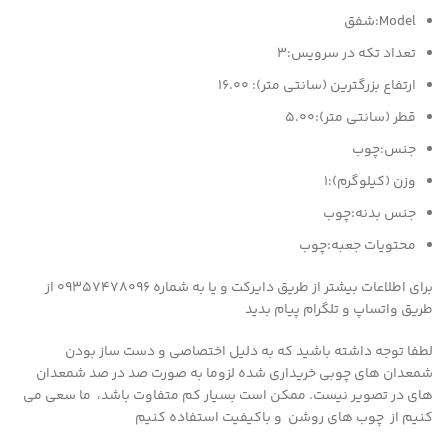
Model:
شفق
تعداد تکه در سرویس:
3
ارتفاع بزرگترین (سانتی متر):
16.00
قطر (سانتی متر):
5.00
جنس:
چوب
وزن (کیلوگرم):
1
جنس بدنه:
چوب
محتویات جعبه:
چوب
برای اطلاعات بیشتر از طریق دایرکت و یا به شماره 09357478096 از
طریق واتساپ و تلگرام پیام بدید
لطفا توجه داشته باشید که به دلیل اختصاصی و دست ساز بودن
شمعدان های چوبی خریداری شده لزوما به صورت صد در صد شمعدان
های در تصویر نیست. ممکن است بسیار کم متفاوت باشد، ما سعی می
کنیم از چوب های روشن و باکیفیت استفاده کنیم