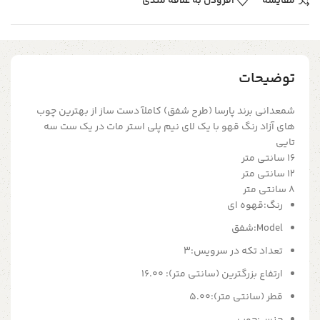
مقایسه
افزودن به علاقه مندی
توضیحات
شمعدانی برند پارسا (طرح شفق) کاملآ دست ساز از بهترین چوب
های آزاد رنگ قهو با یک لای نیم پلی استر مات در یک ست سه
تایی
۱۶ سانتی متر
۱۲ سانتی متر
۸ سانتی متر
رنگ:
قهوه ای
Model:
شفق
تعداد تکه در سرویس:
3
ارتفاع بزرگترین (سانتی متر):
16.00
قطر (سانتی متر):
5.00
جنس:
چوب