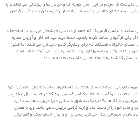
دنیاست که مردم در این زمان کوچه ها و خیابان‌ها را چراغانی می‌کنند و به
کی از سنت‌های جالب روز کریسمس انتظار برای رسیدن بابانوئل و گرفتن
 ریش سفید و لباسی قرمزرنگ که همه از دیدنش خوشحال می‌شوند. فیلم‌ها و
یکی از آنها را تماشا کرده باشید، حتما می‌دانید که کار او آوردن هدیه
ت اعضای خانواده هستند که برای یکدیگر کادو خریداری می‌کنند اما هنوز
ور پیدا می‌کند و به سوژه‌ای برای عکاسی تبدیل می‌گردد. جالب است
ه در سال گذشته رفتارهای خوبی داشتند، هدیه می‌داد
 سَنتا کلاز (Santa Claus) یک شخصیت معروف تاریخی است که سرنوشتش با داستان‌ها و افسانه‌های متعددی گره
خورده است و طرفداران بسیاری دارد. گفته می‌شود که بابا نوئل شخصیتی واقعی به نام نیکلاس قدیس بود که در حدود سال 280 پس
از میلاد روزگار زندگی می‌کرد. روایت است که این کشیش در سرزمین پاتارا (Patara) نزدیک به شهر باستانی میرا می‌زیسته است، این
 و مادر خود را از دست داد و ارث گزافی برایش باقی ماند، وی با همان
ان با مهربانی رفتار می‌کرد. بسیاری او را برای اخلاق نیکو و تقوایش