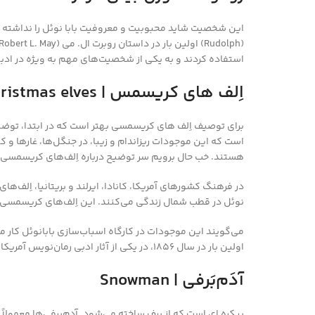
این شخصیت شاید محبوبیت و معروفیت بابا نوئل را نداشته باش
استفاده کردند و به یکی از شخصیت‌های مهم به ویژه در ادب
اِلف های کریسمس | Christmas elves
است که این موجودات ریزاندام و زیبا، در جنگل‌ها، غارها و کن
هستند. خب حال برویم سر توضیح درباره اِلف‌های کریسمسی 
در فرهنگ کشورهای آمریکا، کانادا، ایرلند و بریتانیا، اِلف‌ه
نوئل در قطب شمال زندگی می‌کنند. این اِلف‌های کریسمسی م
می‌گویند این موجودات در کارگاه اسباب‌سازی بابانوئل کار 
اولین بار در سال 1856، در یکی از آثار ادبی رمان‌نویس آمریکایی، لوییزا می الکات (Louisa May Alcott) خلق شدند.
آدَم‌بَرفی
|
Snowman
پیکره ای است که از برف ساخته می‌شود. آدم‌برفی‌ها معمولاً