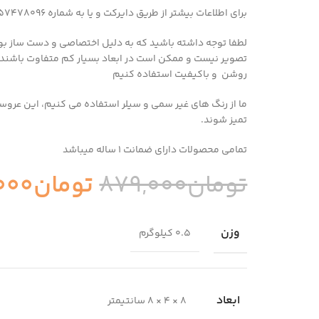
برای اطلاعات بیشتر از طریق دایرکت و یا به شماره 09357478096 از طریق واتساپ و تلگرام پیام بدید
لطفا توجه داشته باشید که به دلیل اختصاصی و دست ساز بو
تصویر نیست و ممکن است در ابعاد بسیار کم متفاوت باشند
روشن و باکیفیت استفاده کنیم
ما از رنگ های غیر سمی و سیلر استفاده می کنیم، این عروسک 
تمیز شوند.
تمامی محصولات دارای ضمانت ۱ ساله میباشد
تومان
879,000
تومان
000
وزن
0.5 کیلوگرم
ابعاد
8 × 4 × 8 سانتیمتر