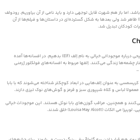
د، اما باز هم شهرت قابل توجهی دارد و باید نامی از آن بیاوریم. رودولف
(Rudolph) اولین بار در داستان روبرت ال. می (Robert L. May) ظاهر شد ولی بعدها به شکل گسترده‌ای در داستان‌ها و فیلم‌ها از آن
یات کودکان تبدیل شد.
برای توصیف اِلف ‌های کریسمسی بهتر است که در ابتدا، توضیحی درباره موجوداتی خیالی به نام اِلف (Elf) بدهیم. در افسانه‌ها آمده
ار چشمه‌ها زندگی می‌کنند. اِلفها مربوط به افسانه‌های فولکلور ژرمنی
…
ای کریسمسی به عنوان اِلف‌هایی در ابعاد کوچکتر شناخته می‌شوند که با بابا
عمولا لباس و کلاه شیپوری سبز و قرمز و گوش‌های نوک تیزی دارند.
می‌کنند و همچنین، مراقب گوزن‌های بابا نوئل هستند. این موجودات خیالی
 از روی هم قرار دادن سه گلولهٔ برفی بزرگ درست می‌شوند. برای چشم‌های