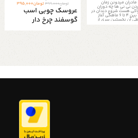
مادران میدونن زمان
تومان
395,000
تومان
399,000
دن نی نی ها چه دوران
عروسک چوبی اسب
اکی هست شروع دندان در
آوردن عمومآ بین ۴ تا ۶ ماهگی آغاز
گوسفند چرخ دار
ی آن نخستین سری از
یری در فک پائینی بیرون
در برخی مواقع، ممکن است
جذاب کودک یه وسیله عالی برای بازی
این روند در ۱۲ ماهگی به بعد شروع
کودکان و دکوری اتاق کودک ۱ عدد
در آوردن نوزاد می‌تواند
اسباب بازی حیوان چوبی جذاب ساخته
هنده و همراه با بی‌قراری
شده از چوب راش درجه یک کودکان
رفی باعث گریه‌های بی‌امان
معمولا عاشق اسباب بازی هستند و
اقع این دوران، زمانی است
این عروسک های چوبی با کیفیت بالا
ت دارد چیزی را گاز بگیرد
بهترین گزینه برای کودکان میباشد
ا سفتی را بجود تا
برای ساخت این عروسک های چوبی به
با آن مالش دهد.این زمان،
تمامی نکات دقت کرده ایم در طراحی
برای استفاده از دندان‌گیر
محصول انتخاب نوع چوبی سمباده
گام استفادهاز آن مراقب
عالی برای رسیدن به سطح کاملا صیقلی
ی انواع ژله‌ای یا
و صاف کردن تمام گوشه های تیز و
تر است نوع طبیعی آن را
همینطور پوشش گیاهی روی سطح
ستفاده از دندان‌گیرهای
چوب تمامی رعایت این نکات باعث
د اول ماست که علاوه بر
میشود که بهترین محصول را در دستان
اد شیمیایی ندارند. البته
کودک خود ببینید لمس چوب روی
گیرهای پلاستیکی هم در
سلامت روح و روان کودک بسیار تاثیر
است که از پلاستیک‌هایی با
دارد دارد. چوب بخشی از طبیعت است.
 پائین درست شده‌اند و
و اسباب بازی های چوبی، جزئی از
اد شروع می‌کند به دندان
طبیعت که قابل برگشت به طبیعت
ل استفاده خواهد بود. در
است. در مقابل اسباب بازی های چوبی،
واد شیمیایی موجود در آن
مافیای اسباب بازی پلاستیکی قرار دارد.
عث عفونت و اسهال او بشه
اما آیا تا به حال به عبارت Free BPA روی
‌گیر پلاستیکی،
اسباب بازی پلاستکی که برای کودکتان
ی چوبی طبیعی بوده و
میخرید دقت کرده اید؟ پس انتخاب یک
‌ی رنگی شیمیایی ندارند.
اسباب بازی چوبی خوب را به هیچ وجه