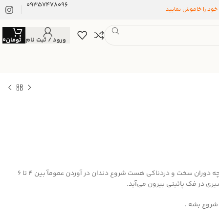
09357478096
 خود را خاموش نمایید
ورود / ثبت نام
تومان
0
همه پدران و مادران میدونن زمان دندون در آوردن نی نی ها چه دوران سخت و دردناکی هست شروع دندان در آوردن عمومآ بین ۴ تا ۶
ی در فک پائینی بیرون می‌آید.