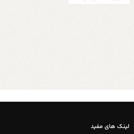
خوشگل و جذاب داره وقتی جذاب تر
میشه که این در های کمد الملن های
چوبی جذابی داشته باشه که هر
کدومشون یه طرح و مدل خاص دارن
دستگیره اتاق
کودک مدل ماه و
ستاره و ابر
آویز لباس دیواری اتاق
کودک ۴ تایی
معمولا اکسسوری ها و تزئینات اتاق
کودک برای زیباتر کردن اتاق بچه
هستند که علاوه بر آن در رشد و
پرورش کودک نیز تاثیر دارند. خرید
چوب لباسی کودک می تواند به مرتب
تر شدن اتاق کودک کمک کرده و به
کودک نظم را آموزش دهد خصوصیات
محصول : دستگیره لباس چوبی ماه
و ستاره و ابر رنگ بدنه : چوب راش
جنس بدنه : چوب ضخامت : ۱.۵
سانتی متر جزئیات محصول : نوع
محصول: استاندارد مواد پایه: چوب
برای اطلاعات بیشتر از طریق دایرکت و
لینک های مفید
یا به شماره 09357478096 از طریق
واتساپ و تلگرام پیام بدید لطفا توجه