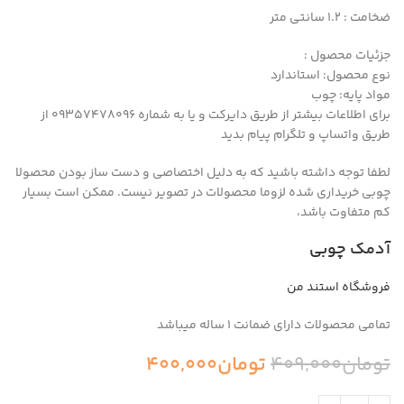
ضخامت : ۱.2 سانتی متر
جزئیات محصول :
نوع محصول: استاندارد
مواد پایه: چوب
برای اطلاعات بیشتر از طریق دایرکت و یا به شماره 09357478096 از
طریق واتساپ و تلگرام پیام بدید
لطفا توجه داشته باشید که به دلیل اختصاصی و دست ساز بودن محصولا
چوبی خریداری شده لزوما محصولات در تصویر نیست. ممکن است بسیار
کم متفاوت باشد،
آدمک چوبی
فروشگاه استند من
تمامی محصولات دارای ضمانت ۱ ساله میباشد
تومان
409,000
تومان
400,000