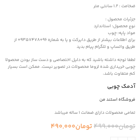
ضخامت : ۱.2 سانتی متر
جزئیات محصول :
نوع محصول: استاندارد
مواد پایه: چوب
برای اطلاعات بیشتر از طریق دایرکت و یا به شماره 09357478096 از
طریق واتساپ و تلگرام پیام بدید
لطفا توجه داشته باشید که به دلیل اختصاصی و دست ساز بودن محصولا
چوبی خریداری شده لزوما محصولات در تصویر نیست. ممکن است بسیار
کم متفاوت باشد،
آدمک چوبی
فروشگاه استند من
تمامی محصولات دارای ضمانت ۱ ساله میباشد
تومان
499,000
تومان
490,000