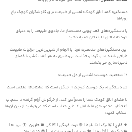
دستگیره‌ کمد اتاق کودک: لمسی از طبیعت برای کاوشگران کوچک باغ
رویاها
با دستگیره‌های کمد چوبی دست‌ساز ما، جادوی طبیعت را به دنیای
کودکانه‌ اتاق دلبندتان هدیه دهید.
این دستگیره‌های منحصربه‌فرد، با الهام از شیرین‌ترین جزئیات طبیعت
طراحی شده‌اند و گرما و جذابیت بی‌نظیری به هر کمد، کشو یا فضای
ذخیره‌سازی می‌بخشند.
۱۲ شخصیت دوست‌داشتنی از دل طبیعت:
هر دستگیره، یک دوست کوچک از جنگل است که مشتاقانه منتظر است
تا فضای اتاق کودک شما را سحرآمیز کند. از خرگوش آرام گرفته تا سنجاب
کنجکاو، مجموعه‌ی ما شامل ۱۲ طرح جذاب است که می‌توانید از بین آن‌ها
انتخاب کنید:
🍄 قارچ | 🍃 برگ | 🌰 بلوط | 🍓 توت فرنگی | 🌸 گل 🐌 حلزون | 🦋 پروانه |
🐇 خرگوش | 🦉 جغد | 🐿️ سنجاب | 🦔 جوجه‌تیغی | 🐞 کفشدوزک