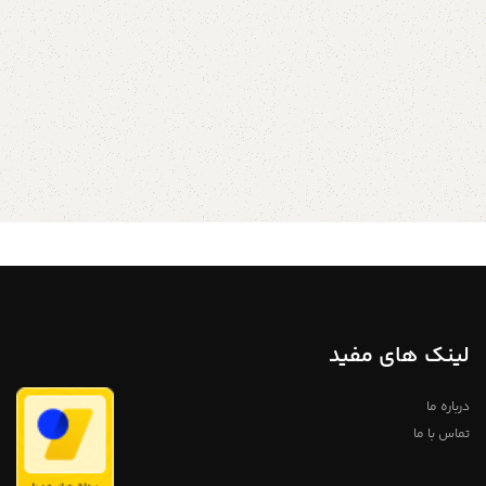
دستگیره کمد لباس استفاده کرد تا
یک دکوری جذاب به طراحی اتاق
اضافه کنید. اگر به دنبال یک دکوری
جدید و خاص برای مهد کودک و اتاق
کودک خود باشید،و یا به دنبال تغییر
سبک کشوهای قدیمی هستید، این
آویز های دیواری طرح حیوانات
اقیانوسی به فضای شما ظاهری واقعاً
منحصر به فرد می بخشد! دارای یک
سوراخ متناسب با انواع مبلمان است.
و میتوان آنها را روی کشوها و
ضخامت های درب 14 تا 30 میلی متر
به راحتی نصب کرد برای نصب از پیچ
های 3 سانتی متری برای ضخامت
کشوهای 14 تا 20 میلی متری و پیچ
های 4 سانتی متری برای ضخامت
های کشو 30-21 میلی متری
استفاده کنید.
آدمک چوبی
فروشگاه استند من
:: ابعاد :: هر
حیوان بحدود 40 تا 50 میلی متر
طول و 30 تا 8060 میلی متر حدودی
لینک های مفید
عرض دارد :: زمان ارسال :: همه اقلام
ما سفارشی هستند، پس لطفاً به یاد
داشته باشید هنگام سفارش، زمان
های تخمینی تحویل حدود 7 الی 14
درباره ما
روز کاری می باشد اگر برای یک
تماس با ما
مناسبت خاص در تاریخ خاصی سفارش
می دهید، لطفاً به ما اطلاع دهید و ما
تمام تلاش خود را برای برآورده کردن
زمان مناسب برای تحویل به شما