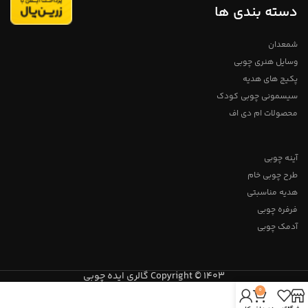
انجام خواهیم داد. آدمک چوبی ::
دسته بندی ها
نکات تکمیلی :: که دارای رنگ‌ها،
دانه‌ها و گره‌های منحصربه‌فردی
هستند. موارد انتخابی به دلیل گره
های چوب دقیقآ مانند تصویر
شمعدان
نخواهد بود ولی در حد بسیار بالایی با
وسایل هنری چوبی
تصویر مطابقت خواهد داشت. اینها
قطعات تزئینی هستند و استفاده از
پکیج های هدیه
آنها به عنوان اسباب بازی توصیه نمی
شود.
سیسمونی چوبی کودک
محصولات ام دی اف
آینه چوبی
طرح چوبی خام
هدیه مناسبتی
فرفره چوبی
آدمک چوبی
Copyright © 1403 گالری ایده چوبی
0