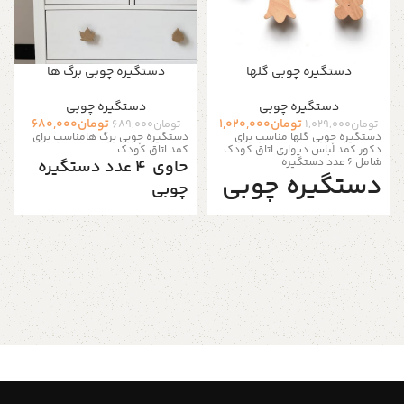
دستگیره چوبی گلها
دستگیره چوبی برگ ها
دستگیره‌ چوبی
دستگیره‌ چوبی
تومان
1,020,000
تومان
680,000
تومان
1,029,000
تومان
689,000
دستگیره چوبی گلها مناسب برای
دستگیره چوبی برگ هامناسب برای
دکور کمد لباس دیواری اتاق کودک
کمد اتاق کودک
شامل 6 عدد دستگیره
حاوی 4 عدد دستگیره
دستگیره چوبی
چوبی
گلها
دستگیره چوبی کمد با تم برگ ها یک
دکوری عالی برای هر مهد کودکی و
اتاق کودک با تم جنگل های آمازون و
دارای یک سوراخ متناسب با انواع
دنیای عجیب برگ های درختان است و
مبلمان است. و میتوان آنها را روی
می‌توان از آنها به عنوان آویز لباس یا
کشوها و ضخامت های درب 14 تا 30
دستگیره کمد لباس استفاده کرد تا
میلی متر به راحتی نصب کرد برای
یک دکوری جذاب به طراحی اتاق
نصب از پیچ های 3 سانتی متری برای
اضافه کنید. اگر به دنبال یک دکوری
ضخامت کشوهای 14 تا 20 میلی
جدید و خاص برای مهد کودک و اتاق
متری و پیچ های 4 سانتی متری برای
کودک خود باشید،و یا به دنبال تغییر
ضخامت های کشو 30-21 میلی متری
سبک کشوهای قدیمی هستید، این
استفاده کنید.
آویز های دیواری به فضای شما
آدمک چوبی
ظاهری واقعاً منحصر به فرد می
بخشد! دارای یک سوراخ متناسب با
فروشگاه استند من
:: ابعاد :: هر
انواع مبلمان است. و میتوان آنها را
دستگیره حدود 40 تا 50 میلی متر